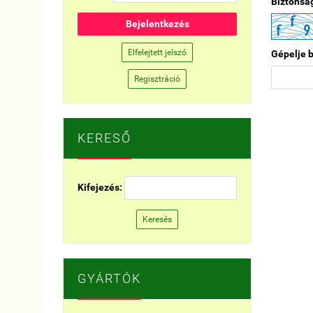
Biztonság
Bejelentkezés
Elfelejtett jelszó
Gépelje b
Regisztráció
KERESŐ
Kifejezés:
Keresés
GYÁRTÓK