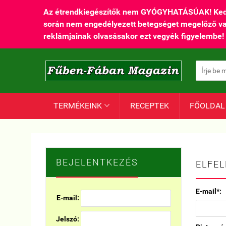
Az étrendkiegészítők nem GYÓGYHATÁSÚAK! Kedvez
során nem engedélyezett betegséget megelőző vagy g
reklámjainak olvasásakor ezt vegyék figyelembe!
TERMÉKEINK
RECEPTEK
FŐOLDAL

BEJELENTKEZÉS
ELFEL
E-mail*:
E-mail:
Jelszó: