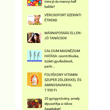
mire jó és mennyi kell
belőle?
VÉRCSOPORT SZERINTI
ÉTREND
MÁSNAPOSSÁG ELLEN -
JÓ TANÁCSOK
CALCIUM MAGNÉZIUM
HATÁSA: csontritkulás,
ízületi gyulladások,
parki...
FOLYÉKONY VITAMIN
SZUPER ZÖLDEKKEL ÉS
AMINOSAVAKKAL
7 550 Ft
20 gyógynövény, amely
elpusztítja a rákos
őssejteket!