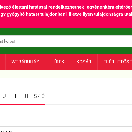
ő élettani hatással rendelkezhetnek, egyénenként eltérően,
yógyító hatást tulajdonítani, illetve ilyen tulajdonságra utal
WEBÁRUHÁZ
HÍREK
KOSÁR
ELÉRHETŐS
EJTETT JELSZÓ