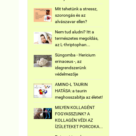
Mit tehetünk a stressz,
szorongás és az
alvászavar ellen?
Nem tud aludni? Itt a
természetes megoldás,
az L-thriptophan...
Süngomba - Hericium
erinaceus -, az
idegrendszerünk
védelmezője
AMINO-L TAURIN
HATÁSA: a taurin
meghosszabítja az életet!
MILYEN KOLLAGÉNT
FOGYASSZUNK? A
KOLLAGÉN VÉDI AZ
ÍZÜLETEKET PORCOKA...