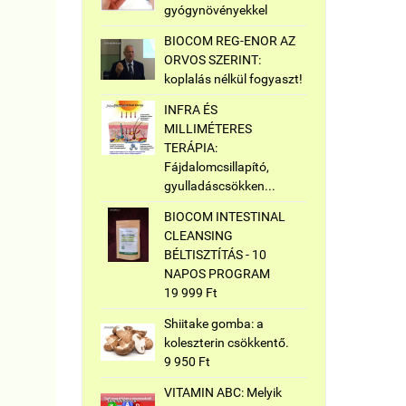
gyógynövényekkel
BIOCOM REG-ENOR AZ
ORVOS SZERINT:
koplalás nélkül fogyaszt!
INFRA ÉS
MILLIMÉTERES
TERÁPIA:
Fájdalomcsillapító,
gyulladáscsökken...
BIOCOM INTESTINAL
CLEANSING
BÉLTISZTÍTÁS - 10
NAPOS PROGRAM
19 999 Ft
Shiitake gomba: a
koleszterin csökkentő.
9 950 Ft
VITAMIN ABC: Melyik