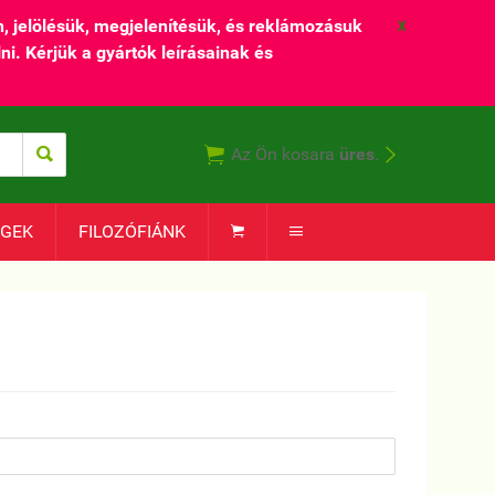
 jelölésük, megjelenítésük, és reklámozásuk
X
ni. Kérjük a gyártók leírásainak és



Az Ön kosara
üres
.
ÉGEK
FILOZÓFIÁNK

