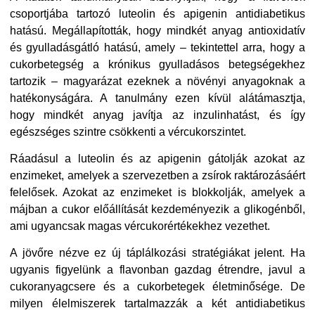
csoportjába tartozó luteolin és apigenin antidiabetikus
hatású. Megállapították, hogy mindkét anyag antioxidatív
és gyulladásgátló hatású, amely – tekintettel arra, hogy a
cukorbetegség a krónikus gyulladásos betegségekhez
tartozik – magyarázat ezeknek a növényi anyagoknak a
hatékonyságára. A tanulmány ezen kívül alátámasztja,
hogy mindkét anyag javítja az inzulinhatást, és így
egészséges szintre csökkenti a vércukorszintet.
Ráadásul a luteolin és az apigenin gátolják azokat az
enzimeket, amelyek a szervezetben a zsírok raktározásáért
felelősek. Azokat az enzimeket is blokkolják, amelyek a
májban a cukor előállítását kezdeményezik a glikogénből,
ami ugyancsak magas vércukorértékekhez vezethet.
A jövőre nézve ez új táplálkozási stratégiákat jelent. Ha
ugyanis figyelünk a flavonban gazdag étrendre, javul a
cukoranyagcsere és a cukorbetegek életminősége. De
milyen élelmiszerek tartalmazzák a két antidiabetikus