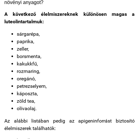
növényi anyagot?
A következő élelmiszereknek különösen magas a
luteolintartalmuk:
sárgarépa,
paprika,
zeller,
borsmenta,
kakukkfű,
rozmaring,
oregánó,
petrezselyem,
káposzta,
zöld tea,
olívaolaj.
Az alábbi listában pedig az apigeninforrást biztosító
élelmiszerek találhatók: