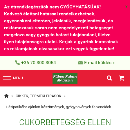
Az étrendkiegészítők nem GYÓGYHATÁSÚAK!
X
Kedvező élettani hatással rendelkezhetnek,
egyénenként eltérően, jelölésük, megjelenítésük, és
reklámozásuk során nem engedélyezett betegséget
megelőző vagy gyógyító hatást tulajdonítani, illetve
ilyen tulajdonságra utalni. Kérjük a gyártók leírásainak
és reklámjainak olvasásakor ezt vegyék figyelembe!


+36 70 300 3054
E-mail küldés »


MENÜ

»
CIKKEK, TERMÉKLEÍRÁSOK
»
Házipatikába ajánlott készítmények, gyógynövények falvonoidok
CUKORBETEGSÉG ELLEN