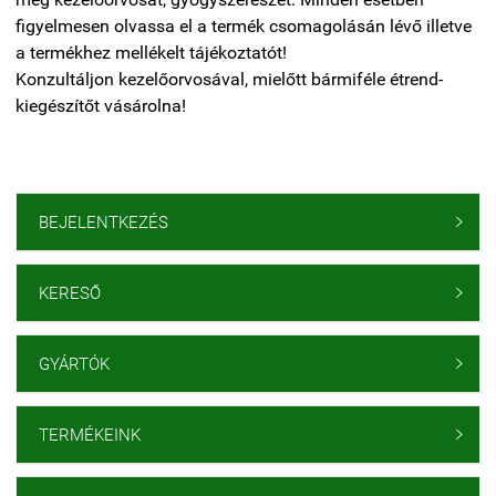
figyelmesen olvassa el a termék csomagolásán lévő illetve
a termékhez mellékelt tájékoztatót!
Konzultáljon kezelőorvosával, mielőtt bármiféle étrend-
kiegészítőt vásárolna!
BEJELENTKEZÉS

KERESŐ

GYÁRTÓK

TERMÉKEINK
