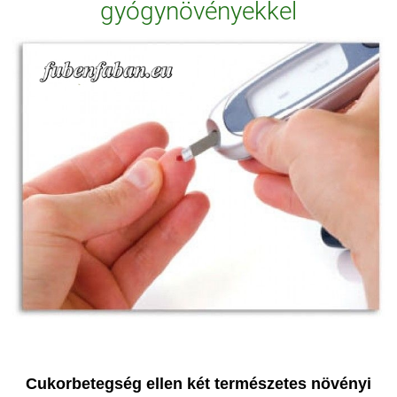
gyógynövényekkel
C
ukorbetegség ellen
k
ét természetes növényi