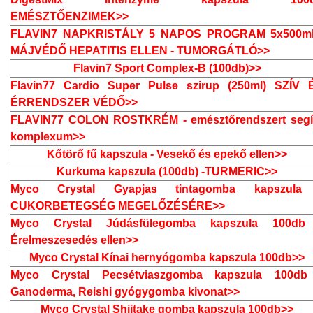
EMÉSZTŐENZIMEK>>
FLAVIN7 NAPKRISTÁLY 5 NAPOS PROGRAM 5x500ml
MÁJVÉDŐ HEPATITIS ELLEN - TUMORGÁTLÓ>>
Flavin7 Sport Complex-B (100db)>>
Flavin77 Cardio Super Pulse szirup (250ml) SZÍV 
ÉRRENDSZER VÉDŐ>>
FLAVIN77 COLON ROSTKRÉM - emésztőrendszert segí
komplexum>>
Kőtörő fű kapszula - Vesekő és epekő ellen>>
Kurkuma kapszula (100db) -TURMERIC>>
Myco Crystal Gyapjas tintagomba kapszula
CUKORBETEGSÉG MEGELŐZÉSÉRE>>
Myco Crystal Júdásfülegomba kapszula 100db
Érelmeszesedés ellen>>
Myco Crystal Kínai hernyógomba kapszula 100db>>
Myco Crystal Pecsétviaszgomba kapszula 100db
Ganoderma, Reishi gyógygomba kivonat>>
Myco Crystal Shiitake gomba kapszula 100db>>