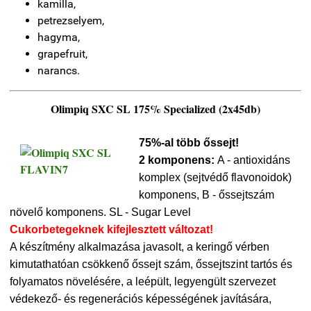
kamilla,
petrezselyem,
hagyma,
grapefruit,
narancs.
Olimpiq SXC SL 175% Specialized (2x45db)
75%-al több őssejt!
2 komponens:
A - antioxidáns
komplex (sejtvédő flavonoidok)
komponens, B - őssejtszám
növelő komponens. SL - Sugar Level
Cukorbetegeknek kifejlesztett változat!
A készítmény alkalmazása javasolt, a keringő vérben
kimutathatóan csökkenő őssejt szám, őssejtszint tartós és
folyamatos növelésére, a leépült, legyengült szervezet
védekező- és regenerációs képességének javítására,