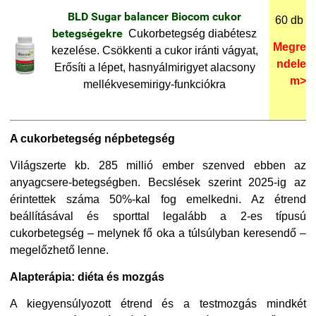
BLD Sugar balancer Biocom cukor
60 db
betegségekre
Cukorbetegség diabétesz
Megre
kezelése. Csökkenti a cukor iránti vágyat,
ndele
Erősíti a lépet, hasnyálmirigyet alacsony
m>
mellékvesemirigy-funkciókra
A cukorbetegség népbetegség
Világszerte kb. 285 millió ember szenved ebben az
anyagcsere-betegségben. Becslések szerint 2025-ig az
érintettek száma 50%-kal fog emelkedni. Az étrend
beállításával és sporttal legalább a 2-es típusú
cukorbetegség – melynek fő oka a túlsúlyban keresendő –
megelőzhető lenne.
Alapterápia: diéta és mozgás
A kiegyensúlyozott étrend és a testmozgás mindkét