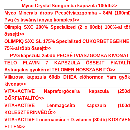
Myco Crystal Süngomba kapszula 100db>>
Myco Minerals drops Pecsétviaszgomba - 84M (100ml)
Pvg és ásványi anyag komplex!>>
Olimpiq SXC 200% Specialized (2 x 60db) 100%-al tö
őssejt!>>
OLIMPIQ SXC SL 175% Specialized CUKORBETEGEKNE
75%-al több őssejt!>>
PVG kapszula 250db PECSÉTVIASZGOMBA KIVONAT
TELO FLAVIN 7 KAPSZULA ŐSSEJT FIATALÍ
Astragalus gyökérrel TELOMER HOSSZABBÍTÓ>>
Villarosa kapszula 60db DHEA előhormon Yam gyök
kivonat>>
VITA+ACTIVE Napraforgócsíra kapszula (250d
BŐRFIATALÍTÓ>>
VITA+ACTIVE Lenmagcsíra kapszula (100d
KOLESZTERINVÉDŐ>>
VITA+ACTIVE Lucernacsíra + D-vitamin (30db) KÖSZVÉ
ELLEN>>