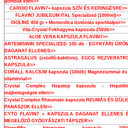
gombák ellen>>
CARDIO FLAVIN7+ kapszula SZÍV ÉS KERINGÉSRE>>
FLAVIN7 JUBILEUM ITAL Specialized (1000ml)>>
ISOLINE 450 gr + Momordica Izotóniás sportitalpor>>
Vita-Crystal Fokhagyma kapszula 250db>>
ALOE VERA KAPSZULA FLAVIN7>>
ARTEMISININ SPECIALIZED 100 db - EGYNYÁRI ÜRÖM
DAGANAT ELLENES>>
ASTRAGALUS (csüdfű-baktövis), EGCG REZVERATR
KAPSZULA>>
CORALL KALCIUM kapszula (100db) Magnéziummal és
vitaminnal>>
Crystal Complex Hepatop kapszula - Hepatitis
májbetegségek ellen>>
Crystal Complex Rheumato kapszula REUMÁS ÉS ÍZÜLE
PANASZOK ELLEN>>
CYTO FLAVIN7 + KAPSZULA DAGANAT ELLENES 
MEGELŐZŐ GYÓGYÁSZATI TÁPSZER>>
DigestMix Intenzyme kapszula 100