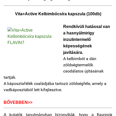
Vita+Active Kelbimbócsíra kapszula (100db)
Rendkívüli hatással van
a hasnyálmirigy
inzulintermelő
képességének
javítására.
A kelbimbót a dán
zöldségtermelők
csodálatos újításának
tartják.
A káposztafélék családjába tartozó zöldségféle, amely a
vadkáposztából lett kifejlesztve.
BŐVEBBEN>>
A kutatók tanulmányban bizonyítják, hogy a flavonok