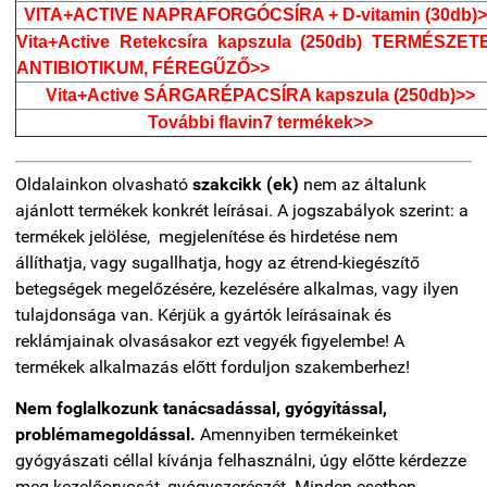
VITA+ACTIVE NAPRAFORGÓCSÍRA + D-vitamin (30db)>
Vita+Active Retekcsíra kapszula (250db) TERMÉSZET
ANTIBIOTIKUM, FÉREGŰZŐ>>
Vita+Active SÁRGARÉPACSÍRA kapszula (250db)>>
További flavin7 termékek>>
Oldalainkon olvasható
szakcikk (ek)
nem az általunk
ajánlott termékek konkrét leírásai. A jogszabályok szerint: a
termékek jelölése, megjelenítése és hirdetése nem
állíthatja, vagy sugallhatja, hogy az étrend-kiegészítő
betegségek megelőzésére, kezelésére alkalmas, vagy ilyen
tulajdonsága van. Kérjük a gyártók leírásainak és
reklámjainak olvasásakor ezt vegyék figyelembe! A
termékek alkalmazás előtt forduljon szakemberhez!
Nem foglalkozunk tanácsadással, gyógyítással,
problémamegoldással.
Amennyiben termékeinket
gyógyászati céllal kívánja felhasználni, úgy előtte kérdezze
meg kezelőorvosát, gyógyszerészét. Minden esetben