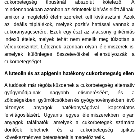
cukorbetegség típusánál abszolút kötelező. A
mindennapokban azonban az érintettek kihívás előtt állnak,
amikor a megfelelő élelmiszereket kell kiválasztani. Azok
az ideális táplálékok, melyek pozitív hatással vannak a
cukoranyagcserére. Ezek egyrészt az alacsony glikémiás
indexű ételek, melyek tehát nem emelik meg túlzottan a
vércukorszintet. Léteznek azonban olyan élelmiszerek is,
amelyek különleges összetevőikkel ellensúlyozzák a
cukorbetegséget.
A luteolin és az apigenin hatékony cukorbetegség ellen
A tudósok már régóta küzdenek a cukorbetegség alternatív
gyógymódjainak nagyobb elismeréséért, és a
zöldségekben, gyümölcsökben és gyógynövényekben lévő
bizonyos anyagok hatékonyságával kapcsolatos
felvilágosításért. Ugyanis egyes élelmiszerekben olyan
anyagok találhatók, amelyek a cukorbetegek számára
döntőek lehetnek, és a cukorbetegség tipikus
következményes betegségeit is megelőzhetik.