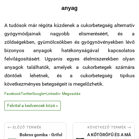
anyag
A tudósok már régóta küzdenek a cukorbetegség alternatív
gyógymódjainak nagyobb elismeréséért, és a
zöldségekben, gyümölcsökben és gyógynövényekben lévő
bizonyos anyagok hatékonyságával kapcsolatos
felvilágosításért. Ugyanis egyes élelmiszerekben olyan
anyagok találhatók, amelyek a cukorbetegek számára
döntőek lehetnek, és a cukorbetegség tipikus
következményes betegségeit is megelőzhetik.
Facebook
Twitter
Google+
Linkedin
- Megosztás
Felvitel a kedvencek közé »


KÖVETKEZŐ TERMÉK
ELŐZŐ TERMÉK
Bokros gomba - Grifol
A KŐTÖRŐFŰ ÉS A MÁ