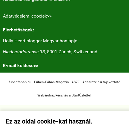
Adatvédelem, coociek>>
Elérhetőségek:
Holly Heart blogger Magyar honlapja.
Niederdorfstrasse 38
, 8001 Zürich, Switzerland
E-mail küldése>>
fubenfaban.eu -
Fűben-Fában Magazin
-
ÁSZF
-
Adatkezelési tájékoztató
Webáruház készítés
a StartÜzlettel.
Ez az oldal cookie-kat használ.