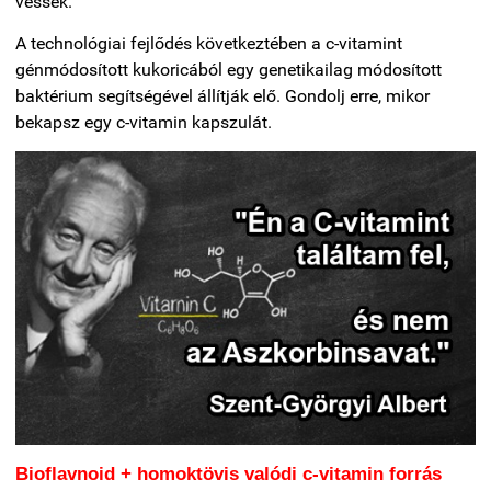
vessék.
A technológiai fejlődés következtében a c-vitamint
génmódosított kukoricából egy genetikailag módosított
baktérium segítségével állítják elő. Gondolj erre, mikor
bekapsz egy c-vitamin kapszulát.
Bioflavnoid + homoktövis valódi c-vitamin forrás