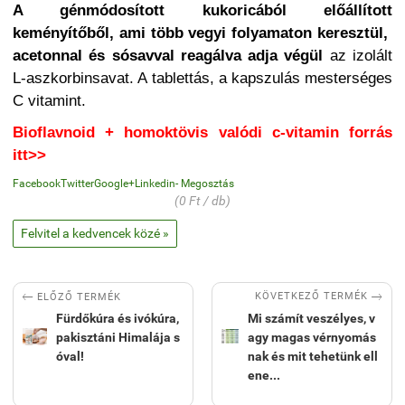
A génmódosított kukoricából előállított
keményítőből, ami több vegyi folyamaton keresztül,
acetonnal és sósavval reagálva adja végül
az izolált
L-aszkorbinsavat. A tablettás, a kapszulás mesterséges
C vitamint.
Bioflavnoid + homoktövis valódi c-vitamin forrás
itt>>
Facebook
Twitter
Google+
Linkedin
- Megosztás
(0 Ft / db)
Felvitel a kedvencek közé »


KÖVETKEZŐ TERMÉK
ELŐZŐ TERMÉK
Fürdőkúra és ivókúra,
Mi számít veszélyes, v
pakisztáni Himalája s
agy magas vérnyomás
óval!
nak és mit tehetünk ell
ene...