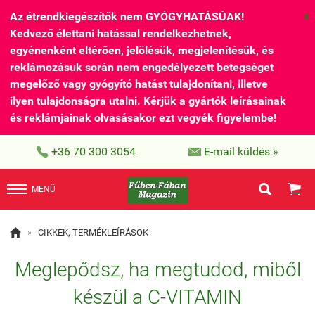
Az étrendkiegészítők nem GYÓGYHATÁSÚAK!
X
Kedvező élettani hatással rendelkezhetnek,
egyénenként eltérően, jelölésük, megjelenítésük, és
reklámozásuk során nem engedélyezett betegséget
megelőző vagy gyógyító hatást tulajdonítani, illetve
ilyen tulajdonságra utalni. Kérjük a gyártók leírásainak
és reklámjainak olvasásakor ezt vegyék figyelembe!


+36 70 300 3054
E-mail küldés »


MENÜ

»
CIKKEK, TERMÉKLEÍRÁSOK
Meglepődsz, ha megtudod, miből
készül a C-VITAMIN