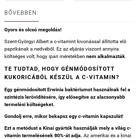
BŐVEBBEN:
Gyors és olcsó megoldás!
Szent-Györgyi Albert a c-vitamint kivonással állította elő
paprikának a nedvéből. Ez az eljárás viszont annyira
költséges volt, hogy ipari méretekben
nem alkalmazták
.
TE TUDTAD, HOGY GÉNMÓDOSÍTOTT
KUKORICÁBÓL KÉSZÜL A C-VITAMIN?
Egy génmódosított Erwinia baktériumot használnak fel a
szintézis lerövidítésére, így elősegítve az alacsonyabb
termelési költségeket.
Gondolj erre, mikor bekapsz egy c-vitamin kapszulát!
Ezt a metódust a Kínai gyártók használják mely a világ c-
vitamin termelésének 80%-át adja.
Az amerikai és a kínai