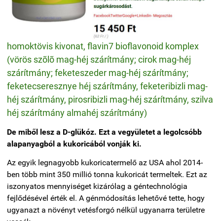
homoktövis kivonat, flavin7 bioflavonoid komplex
(vörös szõlõ mag-héj szárítmány; cirok mag-héj
szárítmány; feketeszeder mag-héj szárítmány;
feketecseresznye héj szárítmány, feketeribizli mag-
héj szárítmány, pirosribizli mag-héj szárítmány, szilva
héj szárítmány almahéj szárítmány)
De miből lesz a D-glükóz. Ezt a vegyületet a legolcsóbb
alapanyagból a kukoricából vonják ki.
Az egyik legnagyobb kukoricatermelő az USA ahol 2014-
ben több mint 350 millió tonna kukoricát termeltek. Ezt az
iszonyatos mennyiséget kizárólag a géntechnológia
fejlődésével érték el. A génmódosítás lehetővé tette, hogy
ugyanazt a növényt vetésforgó nélkül ugyanarra területre