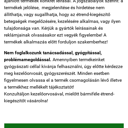
ajánlott termékek konkrét leírásai. A jogszabályok szerint: a
termékek jelölése, megjelenítése és hirdetése nem
állíthatja, vagy sugallhatja, hogy az étrend-kiegészítő
betegségek megelőzésére, kezelésére alkalmas, vagy ilyen
tulajdonsága van. Kérjük a gyártók leírásainak és
reklámjainak olvasásakor ezt vegyék figyelembe! A
termékek alkalmazás előtt forduljon szakemberhez!
Nem foglalkozunk tanácsadással, gyógyítással,
problémamegoldással.
Amennyiben termékeinket
gyógyászati céllal kívánja felhasználni, úgy előtte kérdezze
meg kezelőorvosát, gyógyszerészét. Minden esetben
figyelmesen olvassa el a termék csomagolásán lévő illetve
a termékhez mellékelt tájékoztatót!
Konzultáljon kezelőorvosával, mielőtt bármiféle étrend-
kiegészítőt vásárolna!