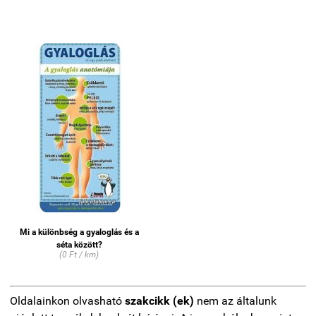
Mi a különbség a gyaloglás és a
séta között?
(0 Ft / km)
Oldalainkon olvasható
szakcikk (ek)
nem az általunk