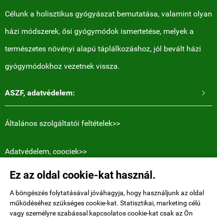
Célunk a holisztikus gyógyászat bemutatása, valamint olyan
házi módszerek, ősi gyógymódok ismertetése, melyek a
természetes növényi alapú táplálkozáshoz, jól bevált házi
gyógymódokhoz vezetnek vissza.
ASZF, adatvédelem:

Általános szolgáltatói feltételek>>
Adatvédelem, coociek>>
Ez az oldal cookie-kat használ.
Elérhetőségek:
Holly Heart blogger Magyar honlapja.
A böngészés folytatásával jóváhagyja, hogy használjunk az oldal
működéséhez szükséges cookie-kat. Statisztikai, marketing célú
Niederdorfstrasse 38
, 8001 Zürich, Switzerland
vagy személyre szabással kapcsolatos cookie-kat csak az Ön