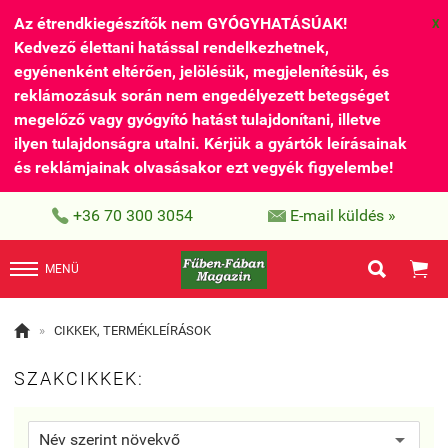
Az étrendkiegészítők nem GYÓGYHATÁSÚAK!
X
Kedvező élettani hatással rendelkezhetnek,
egyénenként eltérően, jelölésük, megjelenítésük, és
reklámozásuk során nem engedélyezett betegséget
megelőző vagy gyógyító hatást tulajdonítani, illetve
ilyen tulajdonságra utalni. Kérjük a gyártók leírásainak
és reklámjainak olvasásakor ezt vegyék figyelembe!


+36 70 300 3054
E-mail küldés »


MENÜ

»
CIKKEK, TERMÉKLEÍRÁSOK
SZAKCIKKEK: