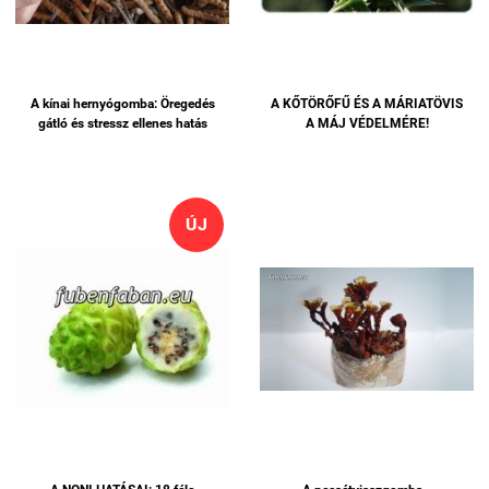
A kínai hernyógomba: Öregedés
A KŐTÖRŐFŰ ÉS A MÁRIATÖVIS
gátló és stressz ellenes hatás
A MÁJ VÉDELMÉRE!
ÚJ