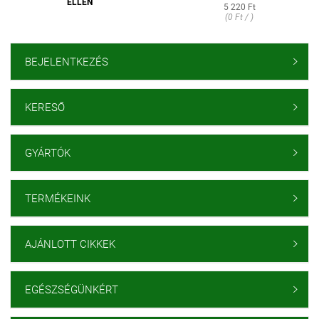
ELLEN
5 220 Ft
(0 Ft / )
BEJELENTKEZÉS

KERESŐ

GYÁRTÓK

TERMÉKEINK

AJÁNLOTT CIKKEK

EGÉSZSÉGÜNKÉRT
