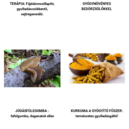
TERÁPIA: Fájdalomcsillapító,
GYÓGYNÖVÉNYES
gyulladáscsökkentő,
BEDÖRZSÖLŐKKEL
sejtregeneráló.
JÚDÁSFÜLEGOMBA -
KURKUMA A GYÓGYÍTÓ FŰSZER:
fafülgomba, daganatok ellen
természetes gyulladásgátló!