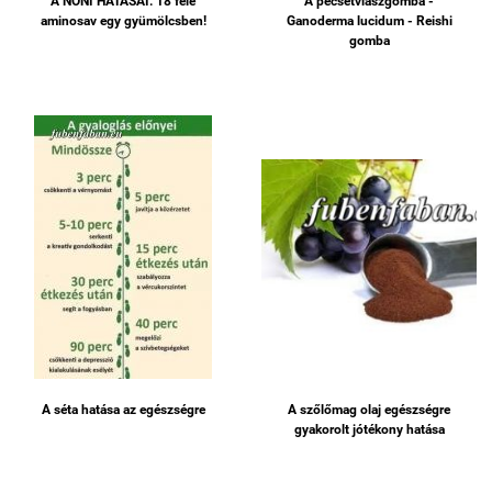
A NONI HATÁSAI: 18 féle
A pecsétviaszgomba -
aminosav egy gyümölcsben!
Ganoderma lucidum - Reishi
gomba
A séta hatása az egészségre
A szőlőmag olaj egészségre
gyakorolt jótékony hatása