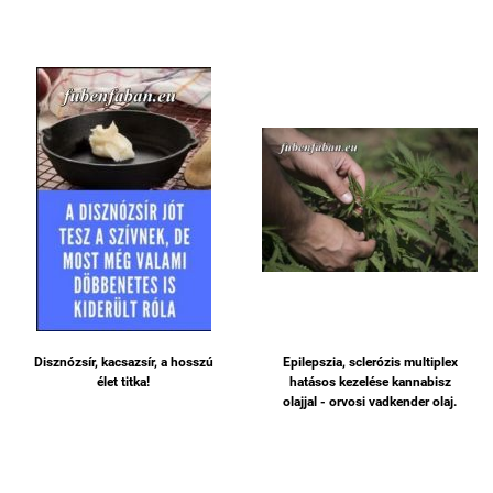
Disznózsír, kacsazsír, a hosszú
Epilepszia, sclerózis multiplex
élet titka!
hatásos kezelése kannabisz
olajjal - orvosi vadkender olaj.