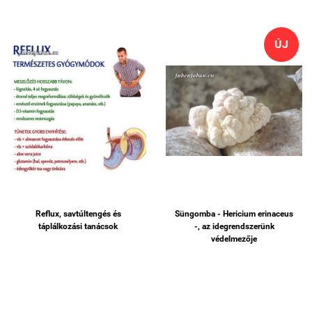
ÚJ
Reflux, savtúltengés és
Süngomba - Hericium erinaceus
táplálkozási tanácsok
-, az idegrendszerünk
védelmezője