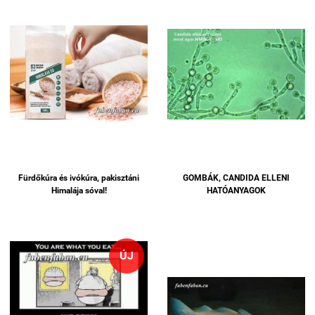
Fürdőkúra és ivókúra, pakisztáni
GOMBÁK, CANDIDA ELLENI
Himalája sóval!
HATÓANYAGOK
ÚJ