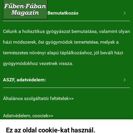
Bemutatkozás

Célunk a holisztikus gyógyászat bemutatása, valamint olyan
házi módszerek, ősi gyógymódok ismertetése, melyek a
természetes növényi alapú táplálkozáshoz, jól bevált házi
gyógymódokhoz vezetnek vissza.
ASZF, adatvédelem:

Általános szolgáltatói feltételek>>
Adatvédelem, coociek>>
Ez az oldal cookie-kat használ.
Elérhetőségek: