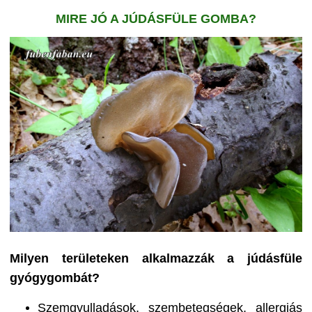
MIRE JÓ A JÚDÁSFÜLE GOMBA?
Milyen területeken alkalmazzák a júdásfüle
gyógygombát?
Szemgyulladások, szembetegségek, allergiás