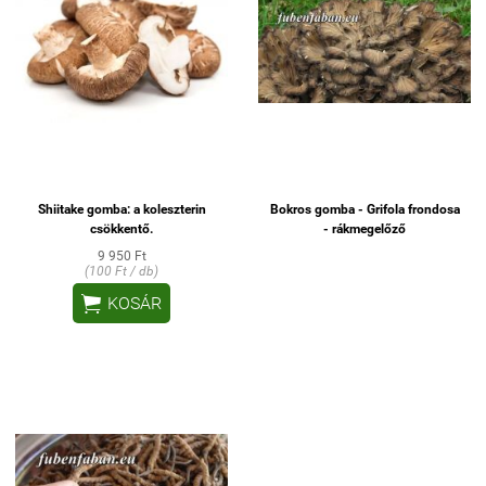
Shiitake gomba: a koleszterin
Bokros gomba - Grifola frondosa
csökkentő.
- rákmegelőző
9 950 Ft
(100 Ft / db)

KOSÁR