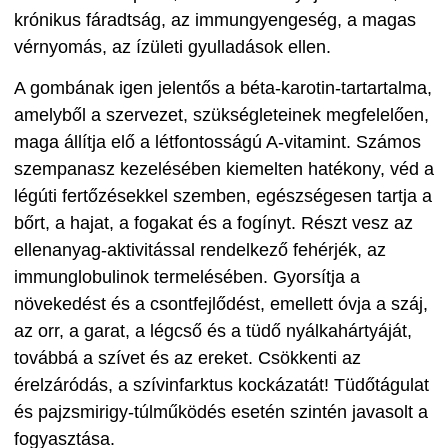
krónikus fáradtság, az immungyengeség, a magas
vérnyomás, az ízületi gyulladások ellen.
A gombának igen jelentős a béta-karotin-tartartalma,
amelyből a szervezet, szükségleteinek megfelelően,
maga állítja elő a létfontosságú A-vitamint. Számos
szempanasz kezelésében kiemelten hatékony, véd a
légúti fertőzésekkel szemben, egészségesen tartja a
bőrt, a hajat, a fogakat és a fogínyt. Részt vesz az
ellenanyag-aktivitással rendelkező fehérjék, az
immunglobulinok termelésében. Gyorsítja a
növekedést és a csontfejlődést, emellett óvja a száj,
az orr, a garat, a légcső és a tüdő nyálkahártyáját,
továbbá a szívet és az ereket. Csökkenti az
érelzáródás, a szívinfarktus kockázatát! Tüdőtágulat
és pajzsmirigy-túlműködés esetén szintén javasolt a
fogyasztása.