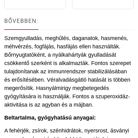
BŐVEBBEN:
Szemgyulladás, meghűlés, daganatok, hasmenés,
méhvérzés, fogfájás, hasfájás ellen használták.
Bőrnyugtatóként, a nyálkahártyák gyulladását
csökkentő szerként is alkalmazták. Fontos szerepet
tulajdonítanak az immunrendszer stabilizálásában
és erősítésében. Véralvadásgátló hatását is többen
megerősítik. Hasnyálmirigy megbetegedés
gyógyítására is használják. Fontos a szuperoxidáz-
aktivitása is az agyban és a májban.
Beltartalma, gyógyhatású anyagai:
A fehérjék, zsírok, szénhidrátok, nyersrost, ásványi