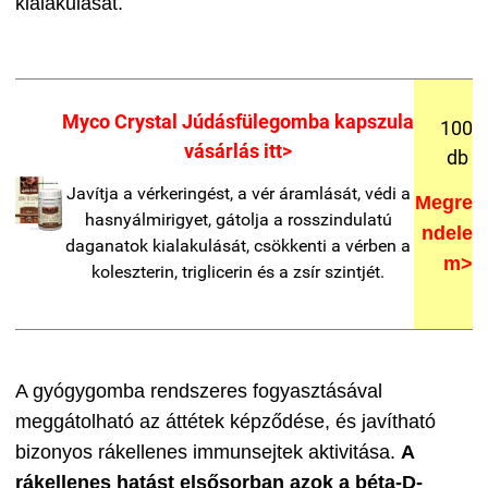
kialakulását.
Myco Crystal Júdásfülegomba kapszula
100
vásárlás itt>
db
Javítja a vérkeringést, a vér áramlását, védi a
Megre
hasnyálmirigyet, gátolja a rosszindulatú
ndele
daganatok kialakulását, csökkenti a vérben a
m>
koleszterin, triglicerin és a zsír szintjét.
A gyógygomba rendszeres fogyasztásával
meggátolható az áttétek képződése, és javítható
bizonyos rákellenes immunsejtek aktivitása.
A
rákellenes hatást elsősorban azok a béta-D-