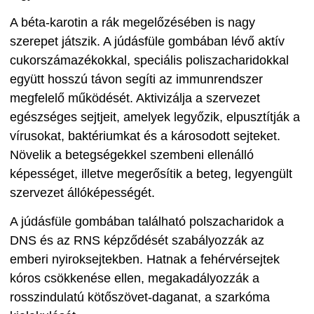
A béta-karotin a rák megelőzésében is nagy
szerepet játszik. A júdásfüle gombában lévő aktív
cukorszámazékokkal, speciális poliszacharidokkal
együtt hosszú távon segíti az immunrendszer
megfelelő működését. Aktivizálja a szervezet
egészséges sejtjeit, amelyek legyőzik, elpusztítják a
vírusokat, baktériumkat és a károsodott sejteket.
Növelik a betegségekkel szembeni ellenálló
képességet, illetve megerősítik a beteg, legyengült
szervezet állóképességét.
A júdásfüle gombában található polszacharidok a
DNS és az RNS képződését szabályozzák az
emberi nyiroksejtekben. Hatnak a fehérvérsejtek
kóros csökkenése ellen, megakadályozzák a
rosszindulatú kötőszövet-daganat, a szarkóma