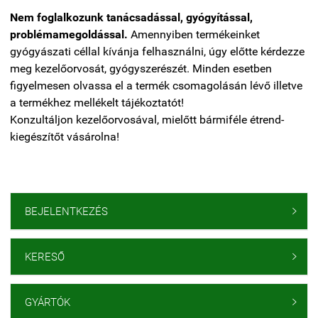
Nem foglalkozunk tanácsadással, gyógyítással,
problémamegoldással.
Amennyiben termékeinket
gyógyászati céllal kívánja felhasználni, úgy előtte kérdezze
meg kezelőorvosát, gyógyszerészét. Minden esetben
figyelmesen olvassa el a termék csomagolásán lévő illetve
a termékhez mellékelt tájékoztatót!
Konzultáljon kezelőorvosával, mielőtt bármiféle étrend-
kiegészítőt vásárolna!
BEJELENTKEZÉS

KERESŐ

GYÁRTÓK
