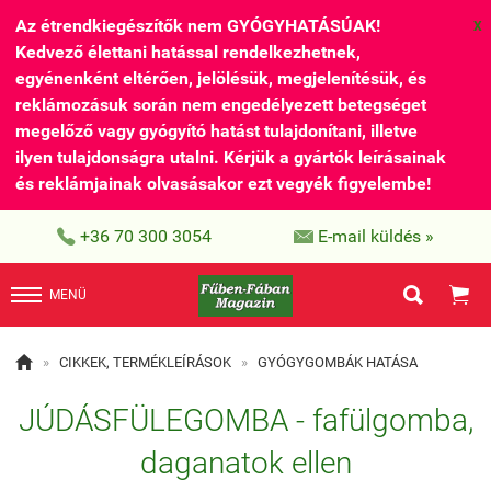
Az étrendkiegészítők nem GYÓGYHATÁSÚAK!
X
Kedvező élettani hatással rendelkezhetnek,
egyénenként eltérően, jelölésük, megjelenítésük, és
reklámozásuk során nem engedélyezett betegséget
megelőző vagy gyógyító hatást tulajdonítani, illetve
ilyen tulajdonságra utalni. Kérjük a gyártók leírásainak
és reklámjainak olvasásakor ezt vegyék figyelembe!


+36 70 300 3054
E-mail küldés »


MENÜ

»
CIKKEK, TERMÉKLEÍRÁSOK
»
GYÓGYGOMBÁK HATÁSA
JÚDÁSFÜLEGOMBA - fafülgomba,
daganatok ellen