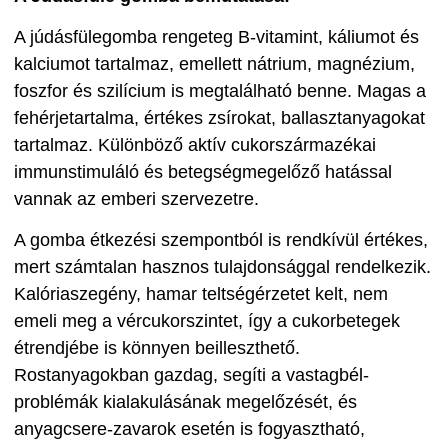
A júdásfülegomba rengeteg B-vitamint, káliumot és
kalciumot tartalmaz, emellett nátrium, magnézium,
foszfor és szilícium is megtalálható benne. Magas a
fehérjetartalma, értékes zsírokat, ballasztanyagokat
tartalmaz. Különböző aktív cukorszármazékai
immunstimuláló és betegségmegelőző hatással
vannak az emberi szervezetre.
A gomba étkezési szempontból is rendkívül értékes,
mert számtalan hasznos tulajdonsággal rendelkezik.
Kalóriaszegény, hamar teltségérzetet kelt, nem
emeli meg a vércukorszintet, így a cukorbetegek
étrendjébe is könnyen beilleszthető.
Rostanyagokban gazdag, segíti a vastagbél-
problémák kialakulásának megelőzését, és
anyagcsere-zavarok esetén is fogyasztható,