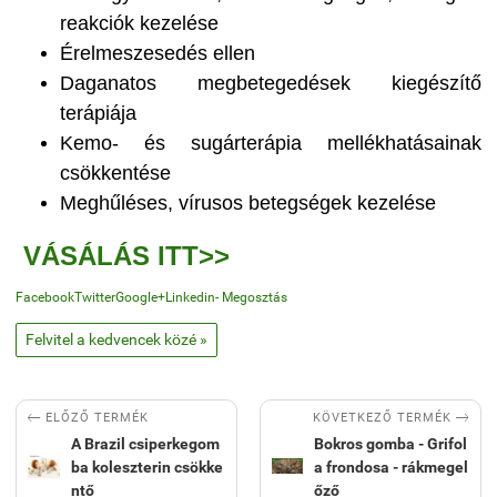
reakciók kezelése
Érelmeszesedés ellen
Daganatos megbetegedések kiegészítő
terápiája
Kemo- és sugárterápia mellékhatásainak
csökkentése
Meghűléses, vírusos betegségek kezelése
VÁSÁLÁS ITT>>
Facebook
Twitter
Google+
Linkedin
- Megosztás
Felvitel a kedvencek közé »


KÖVETKEZŐ TERMÉK
ELŐZŐ TERMÉK
A Brazil csiperkegom
Bokros gomba - Grifol
ba koleszterin csökke
a frondosa - rákmegel
ntő
őző