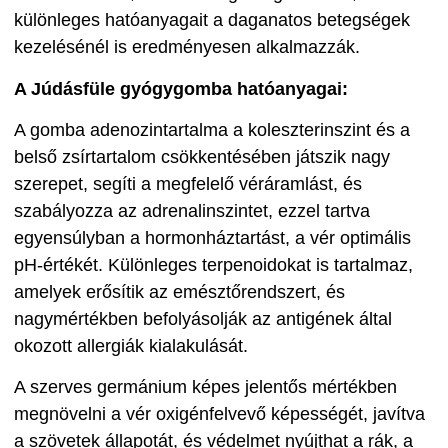
különleges hatóanyagait a daganatos betegségek
kezelésénél is eredményesen alkalmazzák.
A Júdásfüle gyógygomba hatóanyagai:
A gomba adenozintartalma a koleszterinszint és a
belső zsírtartalom csökkentésében játszik nagy
szerepet, segíti a megfelelő véráramlást, és
szabályozza az adrenalinszintet, ezzel tartva
egyensúlyban a hormonháztartást, a vér optimális
pH-értékét. Különleges terpenoidokat is tartalmaz,
amelyek erősítik az emésztőrendszert, és
nagymértékben befolyásolják az antigének által
okozott allergiák kialakulását.
A szerves germánium képes jelentős mértékben
megnövelni a vér oxigénfelvevő képességét, javítva
a szövetek állapotát, és védelmet nyújthat a rák, a