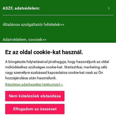
ASZF, adatvédelem:

Általános szolgáltatói feltételek>>
Adatvédelem, coociek>>
Ez az oldal cookie-kat használ.
Elérhetőségek:
Holly Heart blogger Magyar honlapja.
A böngészés folytatásával jóváhagyja, hogy használjunk az oldal
működéséhez szükséges cookie-kat. Statisztikai, marketing célú
Niederdorfstrasse 38
, 8001 Zürich, Switzerland
vagy személyre szabással kapcsolatos cookie-kat csak az Ön
hozzájárulása után használunk.
E-mail küldése>>
Részletes adatkezelési tájékoztató »
Nem kötelezőek elutasítása
fubenfaban.eu -
Fűben-Fában Magazin
-
ÁSZF
-
Adatkezelési tájékoztató
Elfogadom az összeset
Webáruház készítés
a StartÜzlettel.