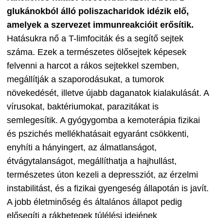
glukánokból álló poliszacharidok idézik elő,
amelyek a szervezet immunreakcióit erősítik.
Hatásukra nő a T-limfociták és a segítő sejtek
száma. Ezek a természetes ölősejtek képesek
felvenni a harcot a rákos sejtekkel szemben,
megállítják a szaporodásukat, a tumorok
növekedését, illetve újabb daganatok kialakulását. A
vírusokat, baktériumokat, parazitákat is
semlegesítik. A gyógygomba a kemoterápia fizikai
és pszichés mellékhatásait egyaránt csökkenti,
enyhíti a hányingert, az álmatlanságot,
étvágytalanságot, megállíthatja a hajhullást,
természetes úton kezeli a depressziót, az érzelmi
instabilitást, és a fizikai gyengeség állapotán is javít.
A jobb életminőség és általános állapot pedig
elősegíti a rákbetegek túlélési idejének