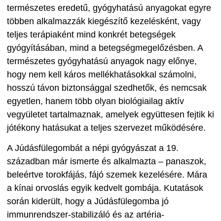
természetes eredetű, gyógyhatású anyagokat egyre
többen alkalmazzák kiegészítő kezelésként, vagy
teljes terápiaként mind konkrét betegségek
gyógyításában, mind a betegségmegelőzésben. A
természetes gyógyhatású anyagok nagy előnye,
hogy nem kell káros mellékhatásokkal számolni,
hosszú távon biztonsággal szedhetők, és nemcsak
egyetlen, hanem több olyan biológiailag aktív
vegyületet tartalmaznak, amelyek együttesen fejtik ki
jótékony hatásukat a teljes szervezet működésére.
A Júdásfülegombát a népi gyógyászat a 19.
században már ismerte és alkalmazta – panaszok,
beleértve torokfájás, fájó szemek kezelésére. Mára
a kínai orvoslás egyik kedvelt gombája. Kutatások
során kiderült, hogy a Júdásfülegomba jó
immunrendszer-stabilizáló és az artéria-