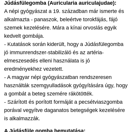
Júdásfülegomba (Auricularia auriculajudae):
A népi gyógyászat a 19. században már ismerte és
alkalmazta - panaszok, beleértve torokfájás, fájó
szemek kezelésére. Mára a kínai orvoslás egyik
kedvelt gombája.
- Kutatások során kiderült, hogy a Júdásfülegomba
jó immunrendszer-stabilizáló és az artéria-
elmeszesedés elleni használata is jó
eredményekhez vezetett.
- A magyar népi gyógyászatban rendszeresen
használták szemgyulladások gyógyítására úgy, hogy
a gombát a beteg szemére rákötötték.
- Szárított és porított formáját a pecsétviaszgomba
porával vegyítve daganatos betegségek kezelésére
is alkalmazzák.
A Júdásfüle gomba bemutatása: