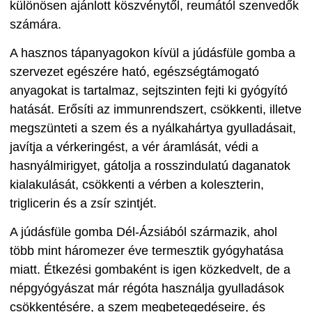
különösen ajánlott köszvénytől, reumától szenvedők
számára.
A hasznos tápanyagokon kívül a júdásfüle gomba a
szervezet egészére ható, egészségtámogató
anyagokat is tartalmaz, sejtszinten fejti ki gyógyító
hatását. Erősíti az immunrendszert, csökkenti, illetve
megszünteti a szem és a nyálkahártya gyulladásait,
javítja a vérkeringést, a vér áramlását, védi a
hasnyálmirigyet, gátolja a rosszindulatú daganatok
kialakulását, csökkenti a vérben a koleszterin,
triglicerin és a zsír szintjét.
A júdásfüle gomba Dél-Ázsiából származik, ahol
több mint háromezer éve termesztik gyógyhatása
miatt. Étkezési gombaként is igen közkedvelt, de a
népgyógyászat már régóta használja gyulladások
csökkentésére, a szem megbetegedéseire, és