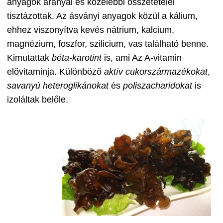
anyagok arányai és közelebbi összetételei
tisztázottak. Az ásványi anyagok közül a kálium,
ehhez viszonyítva kevés nátrium, kalcium,
magnézium, foszfor, szilicium, vas található benne.
Kimutattak
béta-karotint
is, ami Az A-vitamin
elővitaminja. Különböző
aktív cukorszármazékokat
,
savanyú heteroglikánokat
és
poliszacharidokat
is
izoláltak belőle.