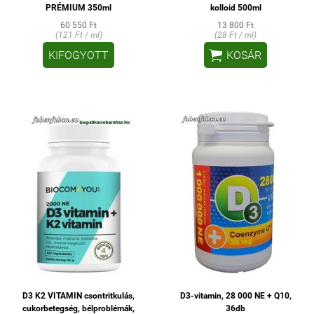
PRÉMIUM 350ml
kolloid 500ml
60 550 Ft
13 800 Ft
(121 Ft / ml)
(28 Ft / ml)

KIFOGYOTT
KOSÁR
D3 K2 VITAMIN csontritkulás,
D3-vitamin, 28 000 NE + Q10,
cukorbetegség, bélproblémák,
36db