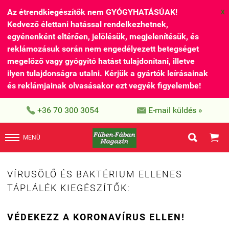
Az étrendkiegészítők nem GYÓGYHATÁSÚAK!
X
Kedvező élettani hatással rendelkezhetnek,
egyénenként eltérően, jelölésük, megjelenítésük, és
reklámozásuk során nem engedélyezett betegséget
megelőző vagy gyógyító hatást tulajdonítani, illetve
ilyen tulajdonságra utalni. Kérjük a gyártók leírásainak
és reklámjainak olvasásakor ezt vegyék figyelembe!


+36 70 300 3054
E-mail küldés »


MENÜ
VÍRUSÖLŐ ÉS BAKTÉRIUM ELLENES
TÁPLÁLÉK KIEGÉSZÍTŐK:
VÉDEKEZZ A KORONAVÍRUS ELLEN!