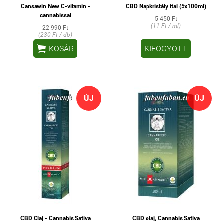
Cansawin New C-vitamin -
CBD Napkristály ital (5x100ml)
cannabissal
5 450 Ft
(11 Ft / ml)
22 990 Ft
(230 Ft / db)

KOSÁR
KIFOGYOTT
ÚJ
ÚJ
CBD Olaj - Cannabis Sativa
CBD olaj, Cannabis Sativa