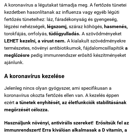
A koronavírus a légutakat támadja meg. A fertőzés tünetei
kezdetben hasonlítanak az influenza vagy egyéb légúti
fertőzés tüneteihez: láz, fáradékonyság és gyengeség,
légzési nehézségek,
légszomj,
száraz köhögés,
hasmenés,
torokfájás, orrfolyás,
tüdőgyulladás.
A szövődményeket
LEHET kezelni, a vírust nem.
A kialakult szövédményekre
természetes, növényi antibiotikumok, fájdalomcsillapítók
a
meglőzésre
pedig immunrendszer erősítő készítményeket
ajánlunk.
A koronavírus kezelése
Jelenleg nincs olyan gyógyszer, ami specifikusan a
koronavírus okozta fertőzés ellen van. A kezelés éppen
ezért
a tünetek enyhítését, az életfunkciók stabilitásának
megőrzését célozza.
Használjunk növényi, antivirális szereket! Erősítsük fel az
immunrendszert! Erra kiválóan alkalmasak a D vitamin, a