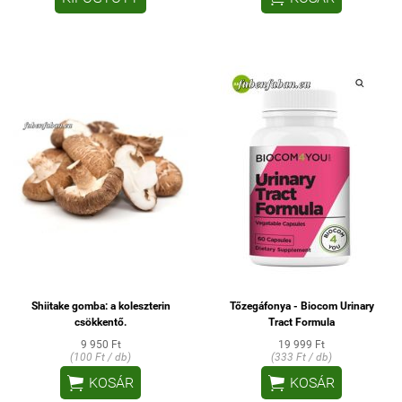
Shiitake gomba: a koleszterin
Tőzegáfonya - Biocom Urinary
csökkentő.
Tract Formula
9 950 Ft
19 999 Ft
(100 Ft / db)
(333 Ft / db)


KOSÁR
KOSÁR