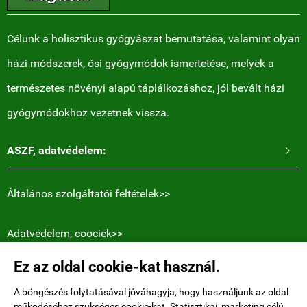
Célunk a holisztikus gyógyászat bemutatása, valamint olyan
házi módszerek, ősi gyógymódok ismertetése, melyek a
természetes növényi alapú táplálkozáshoz, jól bevált házi
gyógymódokhoz vezetnek vissza.
ASZF, adatvédelem:

Általános szolgáltatói feltételek>>
Adatvédelem, coociek>>
Ez az oldal cookie-kat használ.
Elérhetőségek:
Holly Heart blogger Magyar honlapja.
A böngészés folytatásával jóváhagyja, hogy használjunk az oldal
működéséhez szükséges cookie-kat. Statisztikai, marketing célú