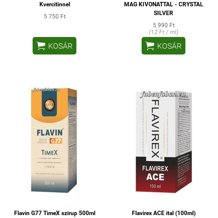
Kvercitinnel
MAG KIVONATTAL - CRYSTAL
SILVER
5 750 Ft
5 990 Ft
(12 Ft / ml)


KOSÁR
KOSÁR
Flavin G77 TimeX szirup 500ml
Flavirex ACE ital (100ml)