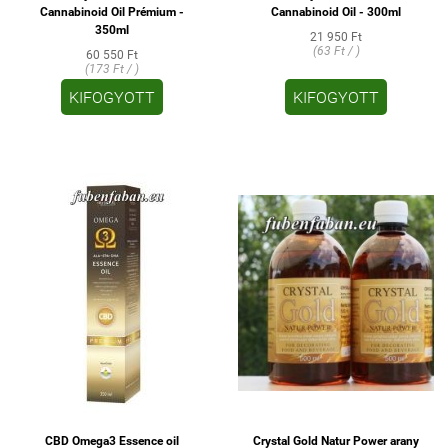
Cannabinoid Oil Prémium -
Cannabinoid Oil - 300ml
350ml
21 950 Ft
(63 Ft / )
60 550 Ft
(173 Ft / )
KIFOGYOTT
KIFOGYOTT
CBD Omega3 Essence oil
Crystal Gold Natur Power arany