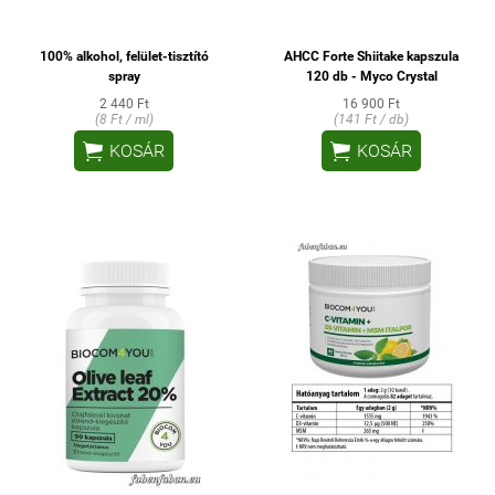
100% alkohol, felület-tisztító
AHCC Forte Shiitake kapszula
spray
120 db - Myco Crystal
2 440 Ft
16 900 Ft
(8 Ft / ml)
(141 Ft / db)


KOSÁR
KOSÁR