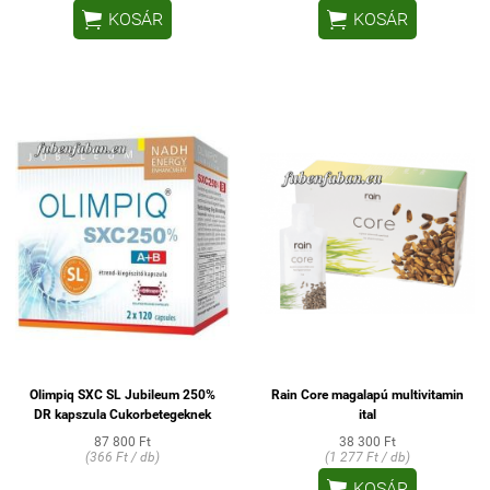


KOSÁR
KOSÁR
Olimpiq SXC SL Jubileum 250%
Rain Core magalapú multivitamin
DR kapszula Cukorbetegeknek
ital
87 800 Ft
38 300 Ft
(366 Ft / db)
(1 277 Ft / db)

KOSÁR