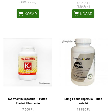
(139 Ft / ml)
10 780 Ft
(180 Ft / )


KOSÁR
KOSÁR
K2-vitamin kapszula – 100db
Lung Focus kapszula - Tüdő
Flavin7 Flavitamin
erősítő
7 500 Ft
11 890 Ft