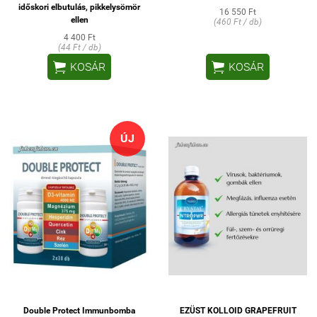
időskori elbutulás, pikkelysömör
16 550 Ft
ellen
(460 Ft / db)
4 400 Ft
(44 Ft / db)


KOSÁR
KOSÁR
ÚJ
Double Protect Immunbomba
EZÜST KOLLOID GRAPEFRUIT