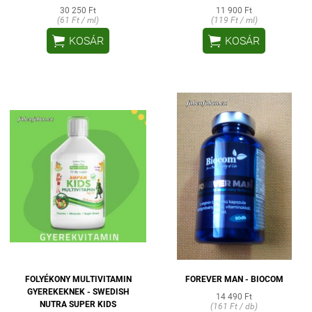
30 250 Ft
11 900 Ft
(61 Ft / ml)
(119 Ft / ml)


KOSÁR
KOSÁR
FOLYÉKONY MULTIVITAMIN
FOREVER MAN - BIOCOM
GYEREKEKNEK - SWEDISH
14 490 Ft
NUTRA SUPER KIDS
(161 Ft / db)