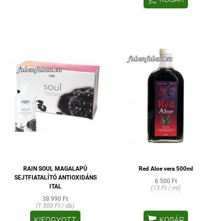
RAIN SOUL MAGALAPÚ
Red Aloe vera 500ml
SEJTFIATALÍTÓ ANTIOXIDÁNS
6 500 Ft
ITAL
(13 Ft / ml)
38 990 Ft
(1 300 Ft / db)

KIFOGYOTT
KOSÁR