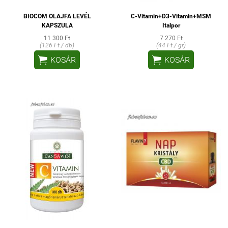
BIOCOM OLAJFA LEVÉL
C-Vitamin+D3-Vitamin+MSM
KAPSZULA
Italpor
11 300 Ft
7 270 Ft
(126 Ft / db)
(44 Ft / gr)


KOSÁR
KOSÁR