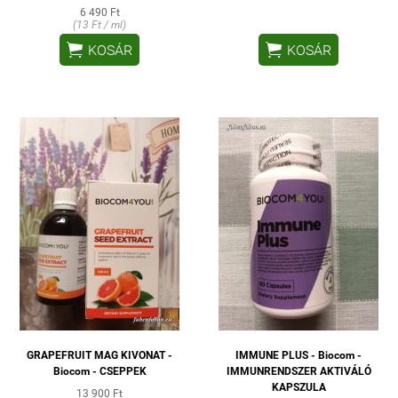
6 490 Ft
(13 Ft / ml)


KOSÁR
KOSÁR
GRAPEFRUIT MAG KIVONAT -
IMMUNE PLUS - Biocom -
Biocom - CSEPPEK
IMMUNRENDSZER AKTIVÁLÓ
KAPSZULA
13 900 Ft