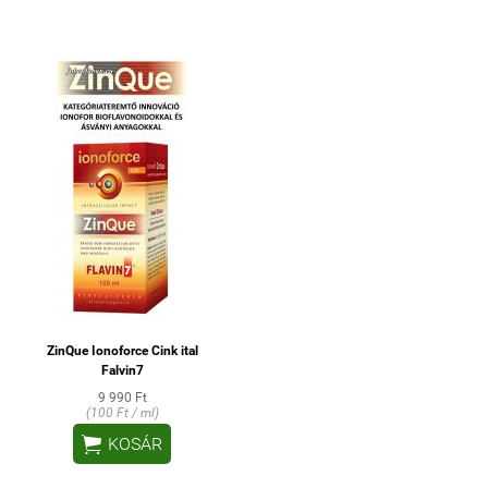
ZinQue Ionoforce Cink ital
Falvin7
9 990 Ft
(100 Ft / ml)

KOSÁR