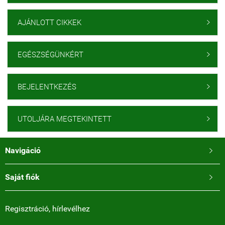
AJÁNLOTT CIKKEK

EGÉSZSÉGÜNKÉRT

BEJELENTKEZÉS

UTOLJÁRA MEGTEKINTETT

Navigáció

Saját fiók

Regisztráció, hírlevélhez