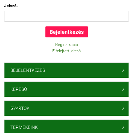
Jelszó:
Regisztráció
Elfelejtett jelszó
BEJELENTKEZÉS

KERESŐ

GYÁRTÓK

TERMÉKEINK
