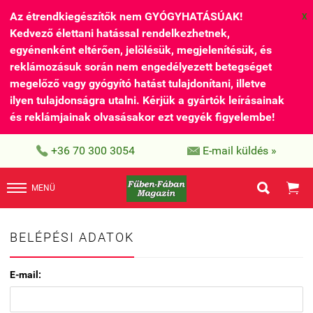
Az étrendkiegészítők nem GYÓGYHATÁSÚAK!
X
Kedvező élettani hatással rendelkezhetnek,
egyénenként eltérően, jelölésük, megjelenítésük, és
reklámozásuk során nem engedélyezett betegséget
megelőző vagy gyógyító hatást tulajdonítani, illetve
ilyen tulajdonságra utalni. Kérjük a gyártók leírásainak
és reklámjainak olvasásakor ezt vegyék figyelembe!


+36 70 300 3054
E-mail küldés »


MENÜ
BELÉPÉSI ADATOK
E-mail: