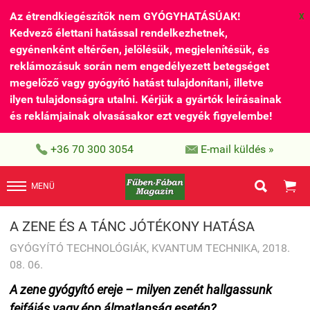
Az étrendkiegészítők nem GYÓGYHATÁSÚAK!
X
Kedvező élettani hatással rendelkezhetnek,
egyénenként eltérően, jelölésük, megjelenítésük, és
reklámozásuk során nem engedélyezett betegséget
megelőző vagy gyógyító hatást tulajdonítani, illetve
ilyen tulajdonságra utalni. Kérjük a gyártók leírásainak
és reklámjainak olvasásakor ezt vegyék figyelembe!


+36 70 300 3054
E-mail küldés »


MENÜ
A ZENE ÉS A TÁNC JÓTÉKONY HATÁSA
GYÓGYÍTÓ TECHNOLÓGIÁK, KVANTUM TECHNIKA, 2018.
08. 06.
A zene gyógyító ereje – milyen zenét hallgassunk
fejfájás vagy épp álmatlanság esetén?