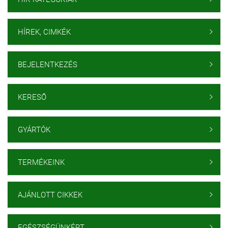
HÍREK, CIMKÉK

BEJELENTKEZÉS

KERESŐ

GYÁRTÓK

TERMÉKEINK

AJÁNLOTT CIKKEK

EGÉSZSÉGÜNKÉRT
