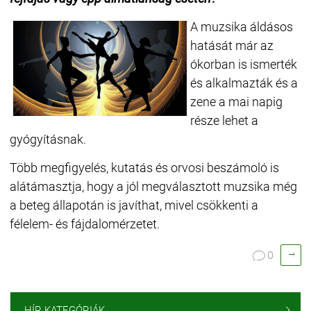
A muzsika áldásos
hatását már az
ókorban is ismerték
és alkalmazták és a
zene a mai napig
része lehet a
gyógyításnak.
Több megfigyelés, kutatás és orvosi beszámoló is
alátámasztja, hogy a jól megválasztott muzsika még
a beteg állapotán is javíthat, mivel csökkenti a
félelem- és fájdalomérzetet.

0

HÍR KATEGÓRIÁK
