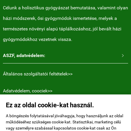
Célunk a holisztikus gyógyászat bemutatása, valamint olyan
házi módszerek, ősi gyógymódok ismertetése, melyek a
természetes növényi alapú táplálkozáshoz, jól bevált házi
gyógymódokhoz vezetnek vissza.
ASZF, adatvédelem:

Általános szolgáltatói feltételek>>
Adatvédelem, coociek>>
Ez az oldal cookie-kat használ.
Elérhetőségek:
Holly Heart blogger Magyar honlapja.
A böngészés folytatásával jóváhagyja, hogy használjunk az oldal
működéséhez szükséges cookie-kat. Statisztikai, marketing célú
Niederdorfstrasse 38
, 8001 Zürich, Switzerland
vagy személyre szabással kapcsolatos cookie-kat csak az Ön