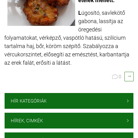
ételek mellett:
L
úgosító, savlekötő
gabona,
lassítja az
öregedési
folyamatokat,
vérképző, vaspótló hatású,
szilícium
tartalma haj, bőr, köröm szépítő. S
zabályozza a
vércukorszintet,
elősegíti az emésztést,
karbantartja
az erek falát,
erősíti a látást.

0

HÍR KATEGÓRIÁK

HÍREK, CIMKÉK
