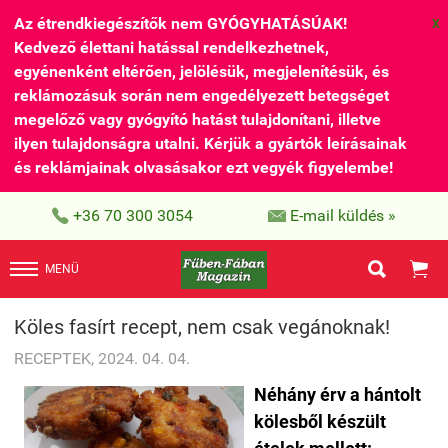
Az étrendkiegészítők nem GYÓGYHATÁSÚAK!
X
Kedvező élettani hatással rendelkezhetnek,
egyénenként eltérően, jelölésük, megjelenítésük, és
reklámozásuk során nem engedélyezett betegséget
megelőző vagy gyógyító hatást tulajdonítani, illetve
ilyen tulajdonságra utalni. Kérjük a gyártók leírásainak
és reklámjainak olvasásakor ezt vegyék figyelembe!


+36 70 300 3054
E-mail küldés »


MENÜ
Köles fasírt recept, nem csak vegánoknak!
RECEPTEK, 2024. 04. 04.
Néhány érv a hántolt
kölesből készült