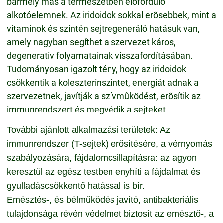
bármely más a természetben elõforduló
alkotóelemnek. Az iridoidok sokkal erõsebbek, mint a
vitaminok és szintén sejtregeneráló hatásuk van,
amely nagyban segíthet a szervezet káros,
degenerativ folyamatainak visszafordításában.
Tudományosan igazolt tény, hogy az iridoidok
csökkentik a koleszterinszintet, energiát adnak a
szervezetnek, javítják a szívmûködést, erõsítik az
immunrendszert és megvédik a sejteket.
További ajánlott alkalmazási területek: Az
immunrendszer (T-sejtek) erősítésére, a vérnyomás
szabályozására, fájdalomcsillapításra: az agyon
keresztül az egész testben enyhíti a fájdalmat és
gyulladáscsökkentő hatással is bír.
Emésztés-, és bélműködés javító, antibakteriális
tulajdonsága révén védelmet biztosít az emésztő-, a