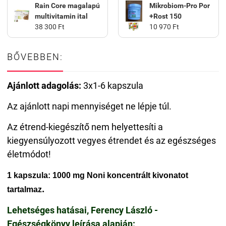
Rain Core magalapú
Mikrobiom-Pro Por
multivitamin ital
+Rost 150
38 300 Ft
10 970 Ft
BŐVEBBEN:
Ajánlott adagolás:
3x1-6 kapszula
Az ajánlott napi mennyiséget ne lépje túl.
Az étrend-kiegészítő nem helyettesíti a
kiegyensúlyozott vegyes étrendet és az egészséges
életmódot!
1 kapszula: 1000 mg Noni koncentrált kivonatot
.
tartalmaz
Lehetséges hatásai, Ferency László -
Egészségkönyv leírása alapján: