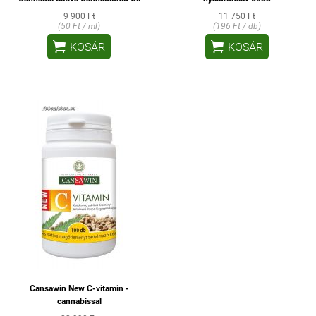
9 900 Ft
11 750 Ft
(50 Ft / ml)
(196 Ft / db)


KOSÁR
KOSÁR
Cansawin New C-vitamin -
cannabissal