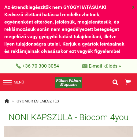
Az étrendkiegészítők nem GYÓGYHATÁSÚAK!
X
Kedvező élettani hatással rendelkezhetnek,
egyénenként eltérően, jelölésük, megjelenítésük, és
reklámozásuk során nem engedélyezett betegséget
megelőző vagy gyógyító hatást tulajdonítani, illetve
ilyen tulajdonságra utalni. Kérjük a gyártók leírásainak
és reklámjainak olvasásakor ezt vegyék figyelembe!


+36 70 300 3054
E-mail küldés »


MENÜ

»
GYOMOR ÉS EMÉSZTÉS
NONI KAPSZULA - Biocom 4you