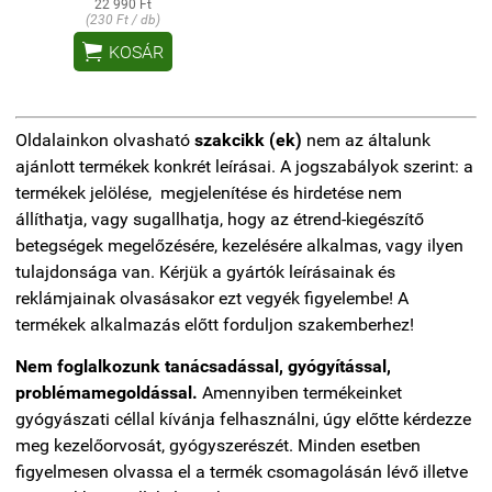
22 990 Ft
(230 Ft / db)

KOSÁR
Oldalainkon olvasható
szakcikk (ek)
nem az általunk
ajánlott termékek konkrét leírásai. A jogszabályok szerint: a
termékek jelölése, megjelenítése és hirdetése nem
állíthatja, vagy sugallhatja, hogy az étrend-kiegészítő
betegségek megelőzésére, kezelésére alkalmas, vagy ilyen
tulajdonsága van. Kérjük a gyártók leírásainak és
reklámjainak olvasásakor ezt vegyék figyelembe! A
termékek alkalmazás előtt forduljon szakemberhez!
Nem foglalkozunk tanácsadással, gyógyítással,
problémamegoldással.
Amennyiben termékeinket
gyógyászati céllal kívánja felhasználni, úgy előtte kérdezze
meg kezelőorvosát, gyógyszerészét. Minden esetben
figyelmesen olvassa el a termék csomagolásán lévő illetve