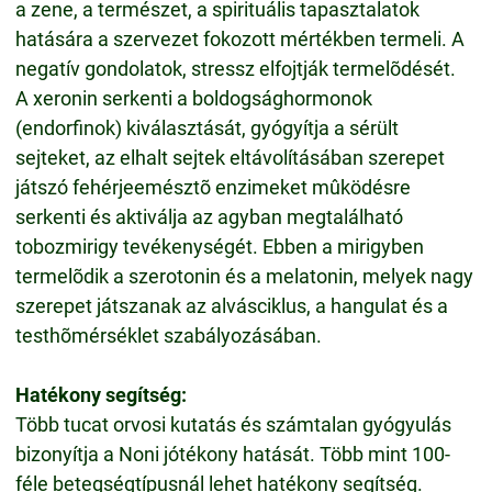
a zene, a természet, a spirituális tapasztalatok
hatására a szervezet fokozott mértékben termeli. A
negatív gondolatok, stressz elfojtják termelõdését.
A xeronin serkenti a boldogsághormonok
(endorfinok) kiválasztását, gyógyítja a sérült
sejteket, az elhalt sejtek eltávolításában szerepet
játszó fehérjeemésztõ enzimeket mûködésre
serkenti és aktiválja az agyban megtalálható
tobozmirigy tevékenységét. Ebben a mirigyben
termelõdik a szerotonin és a melatonin, melyek nagy
szerepet játszanak az alvásciklus, a hangulat és a
testhõmérséklet szabályozásában.
Hatékony segítség:
Több tucat orvosi kutatás és számtalan gyógyulás
bizonyítja a Noni jótékony hatását. Több mint 100-
féle betegségtípusnál lehet hatékony segítség.