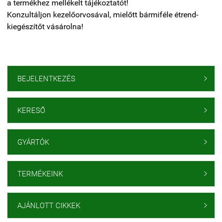
a termékhez mellékelt tájékoztatót!
Konzultáljon kezelőorvosával, mielőtt bármiféle étrend-
kiegészítőt vásárolna!
BEJELENTKEZÉS

KERESŐ

GYÁRTÓK

TERMÉKEINK

AJÁNLOTT CIKKEK
