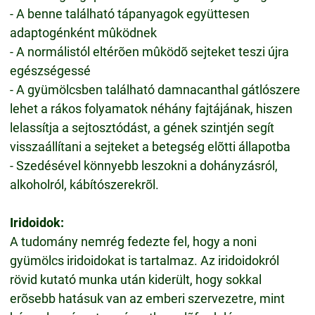
- A benne található tápanyagok együttesen
adaptogénként mûködnek
- A normálistól eltérõen mûködõ sejteket teszi újra
egészségessé
- A gyümölcsben található damnacanthal gátlószere
lehet a rákos folyamatok néhány fajtájának, hiszen
lelassítja a sejtosztódást, a gének szintjén segít
visszaállítani a sejteket a betegség elõtti állapotba
- Szedésével könnyebb leszokni a dohányzásról,
alkoholról, kábítószerekrõl.
Iridoidok:
A tudomány nemrég fedezte fel, hogy a noni
gyümölcs iridoidokat is tartalmaz. Az iridoidokról
rövid kutató munka után kiderült, hogy sokkal
erõsebb hatásuk van az emberi szervezetre, mint