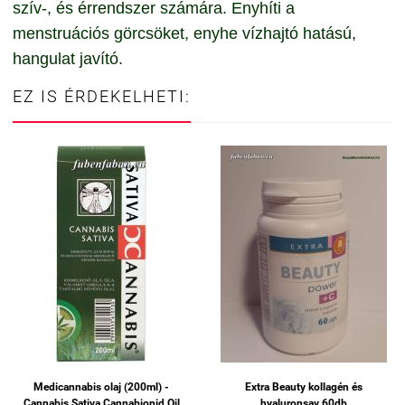
szív-, és érrendszer számára. Enyhíti a
menstruációs görcsöket, enyhe vízhajtó hatású,
hangulat javító.
EZ IS ÉRDEKELHETI:
Medicannabis olaj (200ml) -
Extra Beauty kollagén és
Cannabis Sativa Cannabionid Oil
hyaluronsav 60db