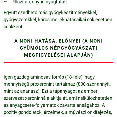
 Ellazítás, enyhe nyugtatás
Együtt szedhető más gyógykészítményekkel,
gyógyszerekkel, káros mellékhatásaikai sok esetben
csökkenti.
A NONI HATÁSA, ELŐNYEI (A NONI
GYÜMÖLCS NÉPGYÓGYÁSZATI
MEGFIGYELÉSEI ALAPJÁN)
Igen gazdag aminosav forrás (18-féle), nagy
mennyiségû proxeronint tartalmaz (800-szor annyit,
mint az ananász). Ezt a tápanyagot az emberi
szervezet xeroninná alakítja át, ami nélkülözhetetlen
az anyagcsere-folyamatok zavartalanságához. A
pozitív gondolatok, érzelmek, a mûvészi önkifejezés,