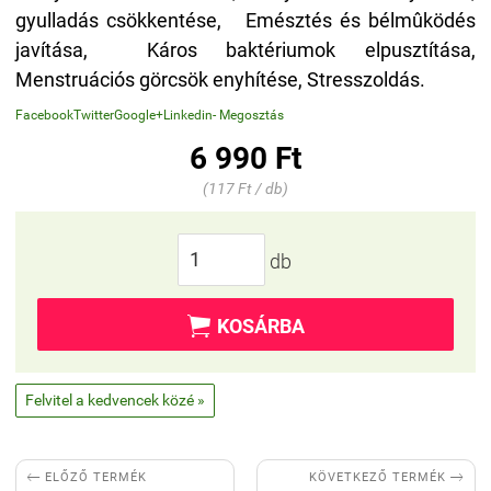
gyulladás csökkentése, Emésztés és bélmûködés
javítása, Káros baktériumok elpusztítása,
Menstruációs görcsök enyhítése, Stresszoldás.
Facebook
Twitter
Google+
Linkedin
- Megosztás
6 990 Ft
(117 Ft / db)
db

KOSÁRBA
Felvitel a kedvencek közé »


KÖVETKEZŐ TERMÉK
ELŐZŐ TERMÉK