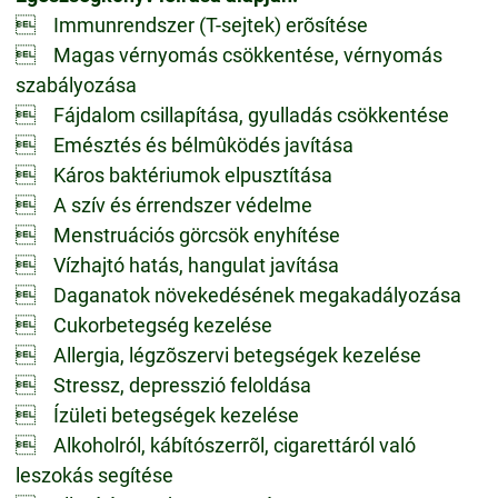
 Immunrendszer (T-sejtek) erõsítése
 Magas vérnyomás csökkentése, vérnyomás
szabályozása
 Fájdalom csillapítása, gyulladás csökkentése
 Emésztés és bélmûködés javítása
 Káros baktériumok elpusztítása
 A szív és érrendszer védelme
 Menstruációs görcsök enyhítése
 Vízhajtó hatás, hangulat javítása
 Daganatok növekedésének megakadályozása
 Cukorbetegség kezelése
 Allergia, légzõszervi betegségek kezelése
 Stressz, depresszió feloldása
 Ízületi betegségek kezelése
 Alkoholról, kábítószerrõl, cigarettáról való
leszokás segítése