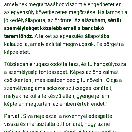
amelynek megtartásához viszont elengedhetetlen
az egyensúly következetes megőrzése. Hajlamosít a
jó kedélyállapotra, az örömre.
Az alázuhant, sérült
személyiséget közelebb emeli a bent lakó
teremtőhöz.
A lelket az egyesülés állapotába
kalauzolja, amely ezáltal megnyugszik. Felpörgeti a
képzeletet.
Túlzásban elrugaszkodottá tesz, és túlhangsúlyozza
a személyiség fontosságát. Képes az önbizalmat
csökkenteni, más esetben pedig túlnövelni. Oldja a
személyiség ama sokszor szükséges korlátait,
melyek nélkül a felkészületlen, gyenge jellem
képtelen megtartani az emberi értékrendet."
Párvati, Siva neje ezzel a növénnyel édesgette
vissza és marasztalta otthon urát, hogy az ne
máshol keresse a boldogságot. A kender segít a