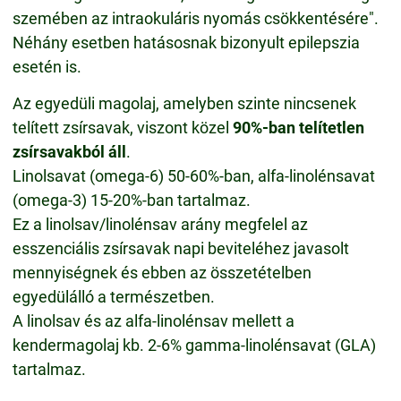
szemében az intraokuláris nyomás csökkentésére".
Néhány esetben hatásosnak bizonyult epilepszia
esetén is.
Az egyedüli magolaj, amelyben szinte nincsenek
telített zsírsavak, viszont közel
90%-ban telítetlen
zsírsavakból áll
.
Linolsavat (omega-6) 50-60%-ban, alfa-linolénsavat
(omega-3) 15-20%-ban tartalmaz.
Ez a linolsav/linolénsav arány megfelel az
esszenciális zsírsavak napi beviteléhez javasolt
mennyiségnek és ebben az összetételben
egyedülálló a természetben.
A linolsav és az alfa-linolénsav mellett a
kendermagolaj kb. 2-6% gamma-linolénsavat (GLA)
tartalmaz.