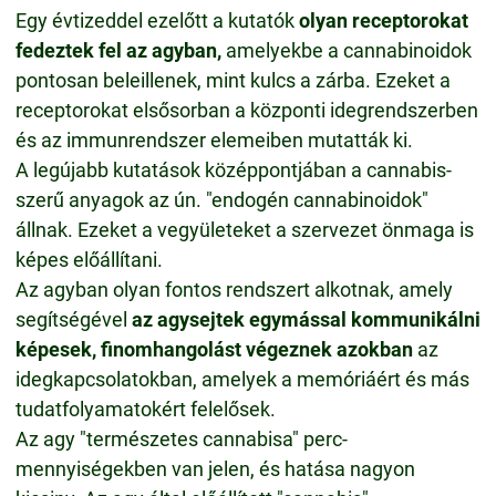
Egy évtizeddel ezelőtt a kutatók
olyan receptorokat
fedeztek fel az agyban,
amelyekbe a cannabinoidok
pontosan beleillenek, mint kulcs a zárba. Ezeket a
receptorokat elsősorban a központi idegrendszerben
és az immunrendszer elemeiben mutatták ki.
A legújabb kutatások középpontjában a cannabis-
szerű anyagok az ún. "endogén cannabinoidok"
állnak. Ezeket a vegyületeket a szervezet önmaga is
képes előállítani.
Az agyban olyan fontos rendszert alkotnak, amely
segítségével
az agysejtek egymással kommunikálni
képesek, finomhangolást végeznek azokban
az
idegkapcsolatokban, amelyek a memóriáért és más
tudatfolyamatokért felelősek.
Az agy "természetes cannabisa" perc-
mennyiségekben van jelen, és hatása nagyon