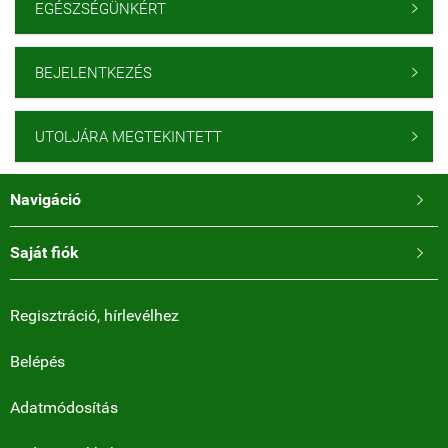
EGÉSZSÉGÜNKÉRT

BEJELENTKEZÉS

UTOLJÁRA MEGTEKINTETT

Navigáció

Saját fiók

Regisztráció, hírlevélhez
Belépés
Adatmódosítás