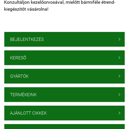
Konzultáljon kezelőorvosával, mielőtt bármiféle étrend-
kiegészítőt vásárolna!
BEJELENTKEZÉS

KERESŐ

GYÁRTÓK

TERMÉKEINK

AJÁNLOTT CIKKEK
