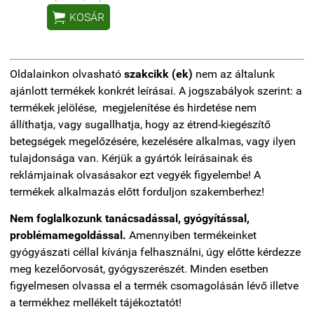

KOSÁR
Oldalainkon olvasható
szakcikk (ek)
nem az általunk
ajánlott termékek konkrét leírásai. A jogszabályok szerint: a
termékek jelölése, megjelenítése és hirdetése nem
állíthatja, vagy sugallhatja, hogy az étrend-kiegészítő
betegségek megelőzésére, kezelésére alkalmas, vagy ilyen
tulajdonsága van. Kérjük a gyártók leírásainak és
reklámjainak olvasásakor ezt vegyék figyelembe! A
termékek alkalmazás előtt forduljon szakemberhez!
Nem foglalkozunk tanácsadással, gyógyítással,
problémamegoldással.
Amennyiben termékeinket
gyógyászati céllal kívánja felhasználni, úgy előtte kérdezze
meg kezelőorvosát, gyógyszerészét. Minden esetben
figyelmesen olvassa el a termék csomagolásán lévő illetve
a termékhez mellékelt tájékoztatót!