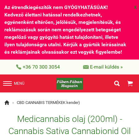
Az étrendkiegészítők nem GYÓGYHATÁSÚAK!
X
Kedvező élettani hatással rendelkezhetnek,
egyénenként eltérően, jelölésük, megjelenítésük, és
reklámozásuk során nem engedélyezett betegséget
megelőző vagy gyógyító hatást tulajdonítani, illetve
ilyen tulajdonságra utalni. Kérjük a gyártók leírásainak
és reklámjainak olvasásakor ezt vegyék figyelembe!


+36 70 300 3054
E-mail küldés »


MENÜ

»
CBD CANNABIS TERMÉKEK kender)
Medicannabis olaj (200ml) -
Cannabis Sativa Cannabionid Oil