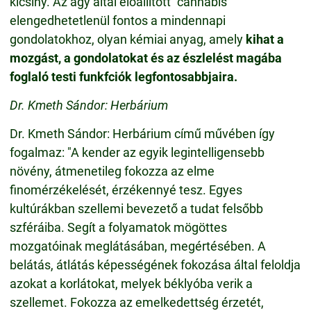
kicsiny. Az agy által előállított "cannabis"
elengedhetetlenül fontos a mindennapi
gondolatokhoz, olyan kémiai anyag, amely
kihat a
mozgást, a gondolatokat és az észlelést magába
foglaló testi funkfciók legfontosabbjaira.
Dr. Kmeth Sándor: Herbárium
Dr. Kmeth Sándor: Herbárium című művében így
fogalmaz: "A kender az egyik legintelligensebb
növény, átmenetileg fokozza az elme
finomérzékelését, érzékennyé tesz. Egyes
kultúrákban szellemi bevezető a tudat felsőbb
szféráiba. Segít a folyamatok mögöttes
mozgatóinak meglátásában, megértésében. A
belátás, átlátás képességének fokozása által feloldja
azokat a korlátokat, melyek béklyóba verik a
szellemet. Fokozza az emelkedettség érzetét,