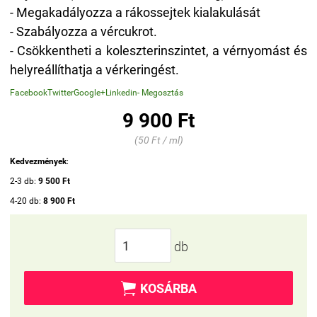
- Megakadályozza a rákossejtek kialakulását
- Szabályozza a vércukrot.
- Csökkentheti a koleszterinszintet, a vérnyomást és
helyreállíthatja a vérkeringést.
Facebook
Twitter
Google+
Linkedin
- Megosztás
9 900 Ft
(50 Ft / ml)
Kedvezmények
:
2-3 db:
9 500 Ft
4-20 db:
8 900 Ft
db

KOSÁRBA