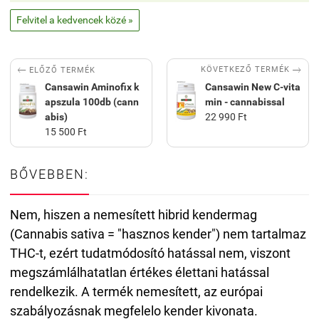
Felvitel a kedvencek közé »


KÖVETKEZŐ TERMÉK
ELŐZŐ TERMÉK
Cansawin Aminofix k
Cansawin New C-vita
apszula 100db (cann
min - cannabissal
abis)
22 990 Ft
15 500 Ft
BŐVEBBEN:
Nem, hiszen a nemesített hibrid kendermag
(Cannabis sativa = "hasznos kender") nem tartalmaz
THC-t, ezért tudatmódosító hatással nem, viszont
megszámlálhatatlan értékes élettani hatással
rendelkezik. A termék nemesített, az európai
szabályozásnak megfelelo kender kivonata.