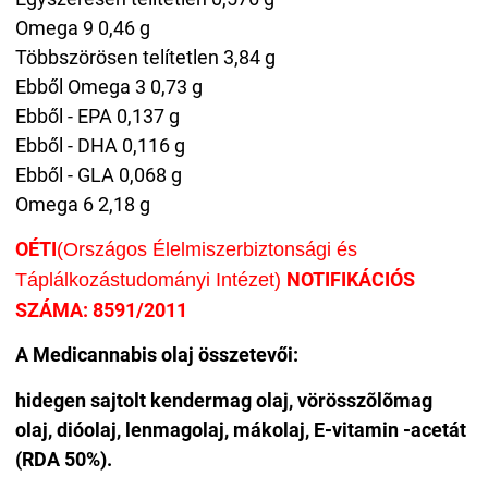
Omega 9 0,46 g
Többszörösen telítetlen 3,84 g
Ebből Omega 3 0,73 g
Ebből - EPA 0,137 g
Ebből - DHA 0,116 g
Ebből - GLA 0,068 g
Omega 6 2,18 g
OÉTI
(Országos Élelmiszerbiztonsági és
NOTIFIKÁCIÓS
Táplálkozástudományi Intézet)
SZÁMA: 8591/2011
A Medicannabis olaj összetevői:
hidegen sajtolt kendermag olaj, vörösszõlõmag
olaj, dióolaj, lenmagolaj, mákolaj, E-vitamin -acetát
(RDA 50%).