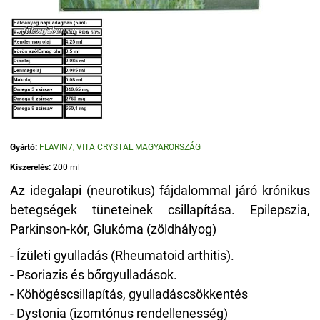
Gyártó:
FLAVIN7, VITA CRYSTAL MAGYARORSZÁG
Kiszerelés:
200 ml
Az idegalapi (neurotikus) fájdalommal járó krónikus
betegségek tüneteinek csillapítása. Epilepszia,
Parkinson-kór, Glukóma (zöldhályog)
- Ízületi gyulladás (Rheumatoid arthitis).
- Psoriazis és bőrgyulladások.
- Köhögéscsillapítás, gyulladáscsökkentés
- Dystonia (izomtónus rendellenesség)