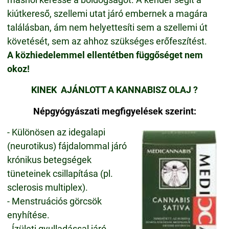
kiútkereső, szellemi utat járó embernek a magára
találásban, ám nem helyettesíti sem a szellemi út
követését, sem az ahhoz szükséges erőfeszítést.
A közhiedelemmel ellentétben függőséget nem
okoz!
KINEK
AJÁNLOTT A KANNABISZ OLAJ ?
Népgyógyászati megfigyelések szerint:
- Különösen az idegalapi
(neurotikus) fájdalommal járó
krónikus betegségek
tüneteinek csillapítása (pl.
sclerosis multiplex).
- Menstruációs görcsök
enyhítése.
- Ízületi gyulladással járó