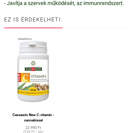
- Javítja a szervek működését, az immunrendszert.
EZ IS ÉRDEKELHETI:
Cansawin New C-vitamin -
cannabissal
22 990 Ft
(230 Ft / db)