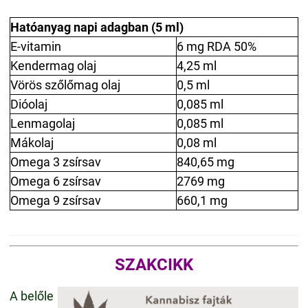
Hatóanyag napi adagban (5 ml)
E-vitamin
6 mg RDA 50%
Kendermag olaj
4,25 ml
Vörös szőlőmag olaj
0,5 ml
Dióolaj
0,085 ml
Lenmagolaj
0,085 ml
Mákolaj
0,08 ml
Omega 3 zsírsav
840,65 mg
Omega 6 zsírsav
2769 mg
Omega 9 zsírsav
660,1 mg
SZAKCIKK
A belőle