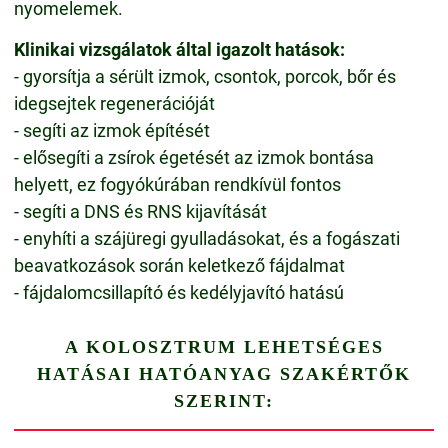
nyomelemek.
Klinikai vizsgálatok által igazolt hatások:
- gyorsítja a sérült izmok, csontok, porcok, bőr és
idegsejtek regenerációját
- segíti az izmok építését
- elősegíti a zsírok égetését az izmok bontása
helyett, ez fogyókúrában rendkívül fontos
- segíti a DNS és RNS kijavítását
- enyhíti a szájüregi gyulladásokat, és a fogászati
beavatkozások során keletkező fájdalmat
- fájdalomcsillapító és kedélyjavító hatású
A KOLOSZTRUM LEHETSÉGES
HATÁSAI HATÓANYAG SZAKÉRTŐK
SZERINT: