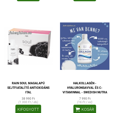
RAIN SOUL MAGALAPÚ
HALKOLLAGÉN -
SEJTFIATALÍTÓ ANTIOXIDÁNS
HYALURONSAVVAL ÉS C-
ITAL
VITAMINNAL - SWEDISH NUTRA
38 990 Ft
7 990 Ft
(1 300 Ft / db)
(16 Ft / ml)

KIFOGYOTT
KOSÁR