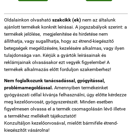
Oldalainkon olvasható
szakcikk (ek)
nem az általunk
ajánlott termékek konkrét leírásai. A jogszabályok szerint: a
termékek jelölése, megjelenítése és hirdetése nem
állíthatja, vagy sugallhatja, hogy az étrend-kiegészítő
betegségek megelőzésére, kezelésére alkalmas, vagy ilyen
tulajdonsága van. Kérjük a gyártók leírásainak és
reklámjainak olvasásakor ezt vegyék figyelembe! A
termékek alkalmazás előtt forduljon szakemberhez!
Nem foglalkozunk tanácsadással, gyógyítással,
problémamegoldással.
Amennyiben termékeinket
gyógyászati céllal kívánja felhasználni, úgy előtte kérdezze
meg kezelőorvosát, gyógyszerészét. Minden esetben
figyelmesen olvassa el a termék csomagolásán lévő illetve
a termékhez mellékelt tájékoztatót!
Konzultáljon kezelőorvosával, mielőtt bármiféle étrend-
kiegészítőt vásárolna!