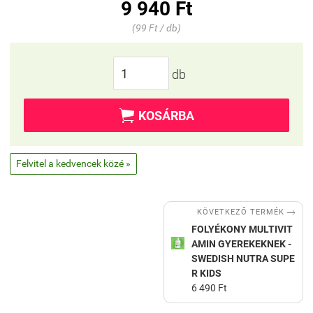
9 940 Ft
(99 Ft / db)
db

KOSÁRBA
Felvitel a kedvencek közé »

KÖVETKEZŐ TERMÉK
FOLYÉKONY MULTIVIT
AMIN GYEREKEKNEK -
SWEDISH NUTRA SUPE
R KIDS
6 490 Ft