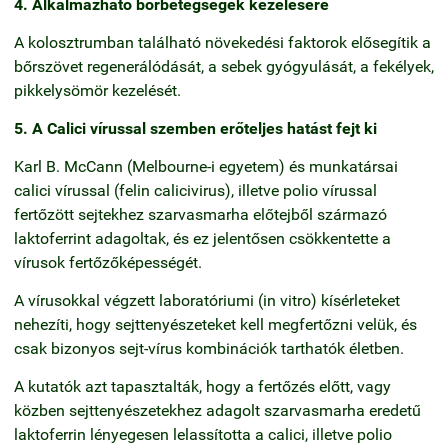
4. Alkalmazható bőrbetegségek kezelésére
A kolosztrumban található növekedési faktorok elősegítik a
bőrszövet regenerálódását, a sebek gyógyulását, a fekélyek,
pikkelysömör kezelését.
5. A Calici vírussal szemben erőteljes hatást fejt ki
Karl B. McCann (Melbourne-i egyetem) és munkatársai
calici vírussal (felin calicivirus), illetve polio vírussal
fertőzött sejtekhez szarvasmarha előtejből származó
laktoferrint adagoltak, és ez jelentősen csökkentette a
vírusok fertőzőképességét.
A vírusokkal végzett laboratóriumi (in vitro) kísérleteket
nehezíti, hogy sejttenyészeteket kell megfertőzni velük, és
csak bizonyos sejt-vírus kombinációk tarthatók életben.
A kutatók azt tapasztalták, hogy a fertőzés előtt, vagy
közben sejttenyészetekhez adagolt szarvasmarha eredetű
laktoferrin lényegesen lelassította a calici, illetve polio