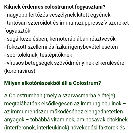
Kiknek érdemes colostrumot fogyasztani?
- nagyobb fertőzés veszélynek kitett egyének
- tartósan szteroidot és immunszuppresszív szereket
fogyasztók
- sugárkezelésben, kemoterápiában résztvevők
- fokozott szellemi és fizikai igénybevétel esetén
- sportolóknak, testépítőknek
- vírusos betegségek szövődményinek elkerülésére
(koronavírus)
Milyen alkotórészekből áll a Colostrum?
A Colostrumban (mely a szarvasmarha előteje)
megtaláhatóak elsődlegesen az immunglobulinok –
az immunrendszer mőködéséhez elengedhetetlen
anyagok – tobábbá vitaminok, aminosavak citokinek
(interferonok, interleukinok) növekedési faktorok és