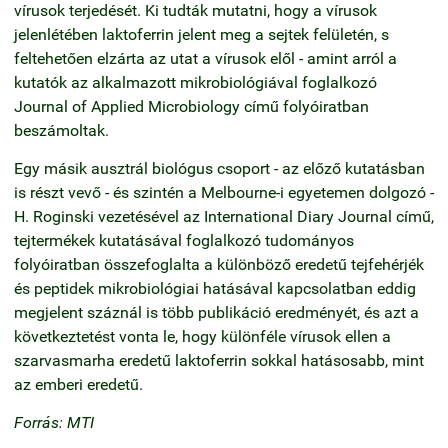
vírusok terjedését. Ki tudták mutatni, hogy a vírusok
jelenlétében laktoferrin jelent meg a sejtek felületén, s
feltehetően elzárta az utat a vírusok elől - amint arról a
kutatók az alkalmazott mikrobiológiával foglalkozó
Journal of Applied Microbiology című folyóiratban
beszámoltak.
Egy másik ausztrál biológus csoport - az előző kutatásban
is részt vevő - és szintén a Melbourne-i egyetemen dolgozó -
H. Roginski vezetésével az International Diary Journal című,
tejtermékek kutatásával foglalkozó tudományos
folyóiratban összefoglalta a különböző eredetű tejfehérjék
és peptidek mikrobiológiai hatásával kapcsolatban eddig
megjelent száznál is több publikáció eredményét, és azt a
következtetést vonta le, hogy különféle vírusok ellen a
szarvasmarha eredetű laktoferrin sokkal hatásosabb, mint
az emberi eredetű.
Forrás: MTI