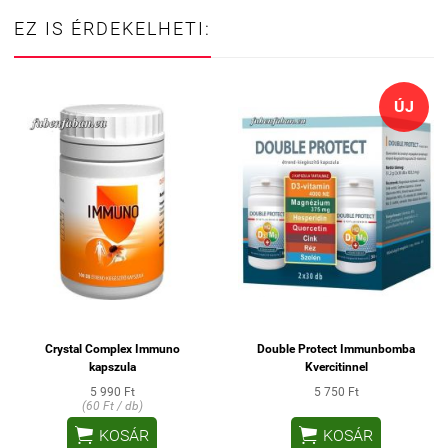
EZ IS ÉRDEKELHETI:
ÚJ
Crystal Complex Immuno
Double Protect Immunbomba
kapszula
Kvercitinnel
5 990 Ft
5 750 Ft
(60 Ft / db)


KOSÁR
KOSÁR