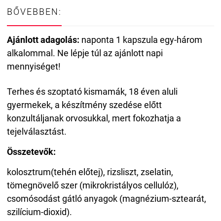
BŐVEBBEN:
Ajánlott adagolás:
naponta 1 kapszula egy-három
alkalommal. Ne lépje túl az ajánlott napi
mennyiséget!
Terhes és szoptató kismamák, 18 éven aluli
gyermekek, a készítmény szedése előtt
konzultáljanak orvosukkal, mert fokozhatja a
tejelválasztást.
Összetevők:
kolosztrum(tehén előtej), rizsliszt, zselatin,
tömegnövelő szer (mikrokristályos cellulóz),
csomósodást gátló anyagok (magnézium-sztearát,
szilícium-dioxid).