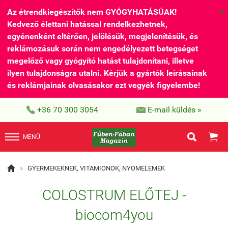
Az étrendkiegészítők nem GYÓGYHATÁSÚAK!
X
Kedvező élettani hatással rendelkezhetnek,
egyénenként eltérően, jelölésük, megjelenítésük, és
reklámozásuk során nem engedélyezett betegséget
megelőző vagy gyógyító hatást tulajdonítani, illetve
ilyen tulajdonságra utalni. Kérjük a gyártók leírásainak
és reklámjainak olvasásakor ezt vegyék figyelembe!


+36 70 300 3054
E-mail küldés »


MENÜ

»
GYERMEKEKNEK, VITAMIONOK, NYOMELEMEK
COLOSTRUM ELŐTEJ -
biocom4you