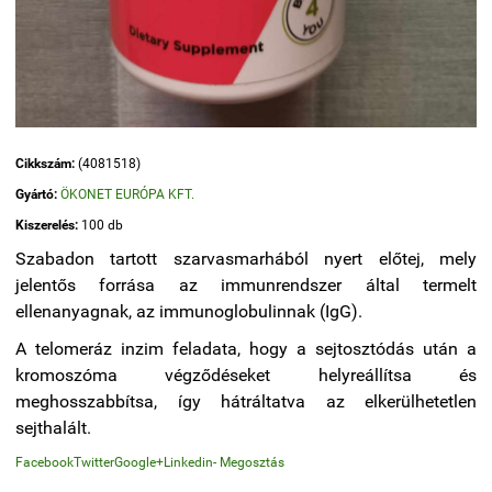
Cikkszám:
(4081518)
Gyártó:
ÖKONET EURÓPA KFT.
Kiszerelés:
100 db
Szabadon tartott szarvasmarhából nyert előtej, mely
jelentős forrása az immunrendszer által termelt
ellenanyagnak, az immunoglobulinnak (IgG).
A telomeráz inzim feladata, hogy a sejtosztódás után a
kromoszóma végződéseket helyreállítsa és
meghosszabbítsa, így hátráltatva az elkerülhetetlen
sejthalált.
Facebook
Twitter
Google+
Linkedin
- Megosztás