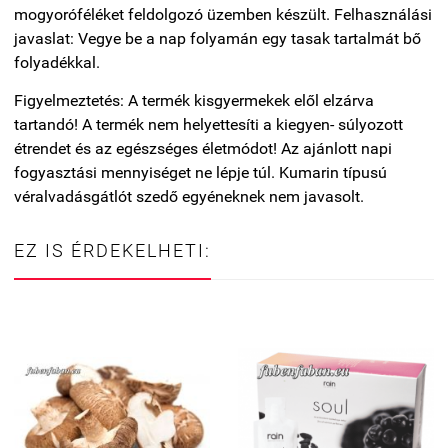
mogyoróféléket feldolgozó üzemben készült. Felhasználási
javaslat: Vegye be a nap folyamán egy tasak tartalmát bő
folyadékkal.
Figyelmeztetés: A termék kisgyermekek elől elzárva
tartandó! A termék nem helyettesíti a kiegyen- súlyozott
étrendet és az egészséges életmódot! Az ajánlott napi
fogyasztási mennyiséget ne lépje túl. Kumarin típusú
véralvadásgátlót szedő egyéneknek nem javasolt.
EZ IS ÉRDEKELHETI: