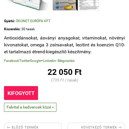
Gyártó:
ÖKONET EURÓPA KFT.
Kiszerelés:
30 tasak
Antioxidánsokat, ásványi anyagokat, vitaminokat, növényi
kivonatokat, omega 3 zsírsavakat, lecitint és koenzim Q10-
et tartalmazó étrend-kiegészítő készítmény.
Facebook
Twitter
Google+
Linkedin
- Megosztás
22 050 Ft
(735 Ft / tasak)
KIFOGYOTT
Felvitel a kedvencek közé »


KÖVETKEZŐ TERMÉK
ELŐZŐ TERMÉK