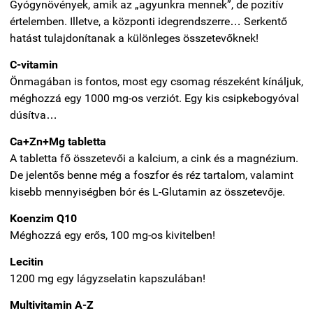
Gyógynövények, amik az „agyunkra mennek”, de pozitív
értelemben. Illetve, a központi idegrendszerre… Serkentő
hatást tulajdonítanak a különleges összetevőknek!
C-vitamin
Önmagában is fontos, most egy csomag részeként kínáljuk,
méghozzá egy 1000 mg-os verziót. Egy kis csipkebogyóval
dúsítva…
Ca+Zn+Mg tabletta
A tabletta fő összetevői a kalcium, a cink és a magnézium.
De jelentős benne még a foszfor és réz tartalom, valamint
kisebb mennyiségben bór és L-Glutamin az összetevője.
Koenzim Q10
Méghozzá egy erős, 100 mg-os kivitelben!
Lecitin
1200 mg egy lágyzselatin kapszulában!
Multivitamin A-Z