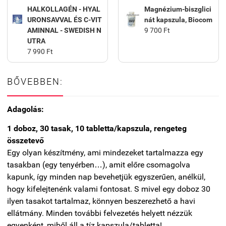
HALKOLLAGÉN - HYAL
Magnézium-biszglici
URONSAVVAL ÉS C-VIT
nát kapszula, Biocom
AMINNAL - SWEDISH N
9 700 Ft
UTRA
7 990 Ft
BŐVEBBEN:
Adagolás:
1 doboz, 30 tasak, 10 tabletta/kapszula, rengeteg
összetevő
Egy olyan készítmény, ami mindezeket tartalmazza egy
tasakban (egy tenyérben…), amit előre csomagolva
kapunk, így minden nap bevehetjük egyszerűen, anélkül,
hogy kifelejtenénk valami fontosat. S mivel egy doboz 30
ilyen tasakot tartalmaz, könnyen beszerezhető a havi
ellátmány. Minden további felvezetés helyett nézzük
egyenként, miből áll a tíz kapszula/tabletta!