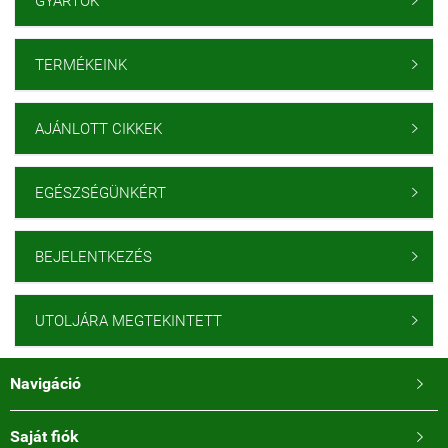
GYÁRTÓK

TERMÉKEINK

AJÁNLOTT CIKKEK

EGÉSZSÉGÜNKÉRT

BEJELENTKEZÉS

UTOLJÁRA MEGTEKINTETT

Navigáció

Saját fiók
