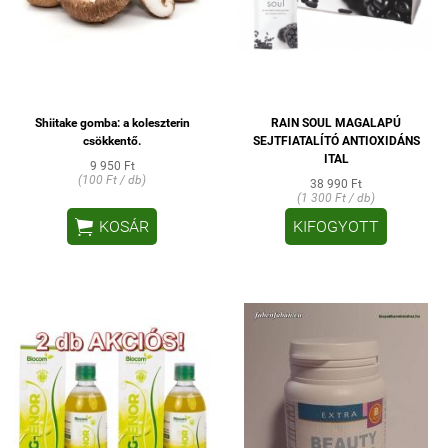
Shiitake gomba: a koleszterin
RAIN SOUL MAGALAPÚ
csökkentő.
SEJTFIATALÍTÓ ANTIOXIDÁNS
ITAL
9 950 Ft
(100 Ft / db)
38 990 Ft
(1 300 Ft / db)

KOSÁR
KIFOGYOTT