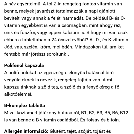
A név egyértelmű: A-tól Z-ig rengeteg fontos vitamin van
benne, melyek javarészt tartalmazzák a napi ajánlott
bevitelt, vagy annak a felét, harmadát. De például B- és C-
vitamin egyébként is van a csomagban, mint ahogy réz,
cink és foszfor, vagy éppen kalcium is. S hogy mi van csak
ebben a tablettában a 24 összetevőből? A-, D-, és K-vitamin.
Jód, vas, szelén, króm, molibdén. Mindazokon túl, amiket
fentebb már jórészt soroltunk…
Polifenol kapszula
A polifenolokat az egészségre előnyös hatással bíró
vegyületeknek is nevezik, rengeteg fajtája van. A mi
kapszulánknak a zöld tea, a szőlő és a fenyőkéreg a fő
alkotóelemei.
B-komplex tabletta
Mivel közismert jótékony hatásairól, B1, B2, B3, B5, B6, B12
is van benne a B-vitamin családból. És folsav és bitoin.
Allergén információ:
Glutént, tejet, szóját, tojást és