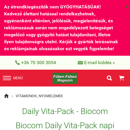
Az étrendkiegészítők nem GYÓGYHATÁSÚAK!
X
Kedvező élettani hatással rendelkezhetnek,
egyénenként eltérően, jelölésük, megjelenítésük, és
reklámozásuk során nem engedélyezett betegséget
megelőző vagy gyógyító hatást tulajdonítani, illetve
ilyen tulajdonságra utalni. Kérjük a gyártók leírásainak
és reklámjainak olvasásakor ezt vegyék figyelembe!


+36 70 300 3054
E-mail küldés »


MENÜ

»
VITAMONOK, NYOMELEMEK
Daily Vita-Pack - Biocom
Biocom Daily Vita-Pack napi