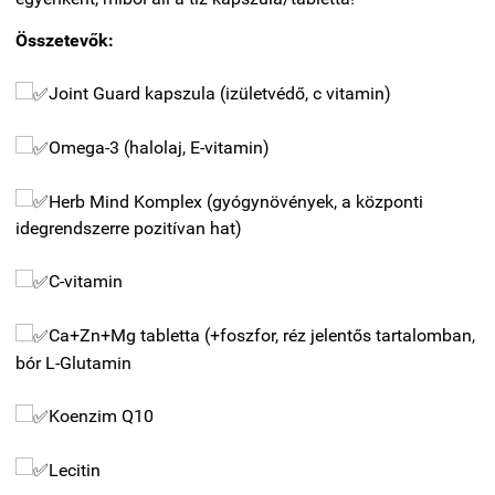
Összetevők:
Joint Guard kapszula (izületvédő, c vitamin)
Omega-3 (halolaj, E-vitamin)
Herb Mind Komplex (gyógynövények, a központi
idegrendszerre pozitívan hat)
C-vitamin
Ca+Zn+Mg tabletta (+foszfor, réz jelentős tartalomban,
bór L-Glutamin
Koenzim Q10
Lecitin