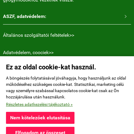
ASZF, adatvédelem:

Általános szolgáltatói feltételek>>
Adatvédelem, coociek>>
Ez az oldal cookie-kat használ.
Elérhetőségek:
Holly Heart blogger Magyar honlapja.
A böngészés folytatásával jóváhagyja, hogy használjunk az oldal
működéséhez szükséges cookie-kat. Statisztikai, marketing célú
Niederdorfstrasse 38
, 8001 Zürich, Switzerland
vagy személyre szabással kapcsolatos cookie-kat csak az Ön
hozzájárulása után használunk.
E-mail küldése>>
Részletes adatkezelési tájékoztató »
Nem kötelezőek elutasítása
fubenfaban.eu -
Fűben-Fában Magazin
-
ÁSZF
-
Adatkezelési tájékoztató
Elfogadom az összeset