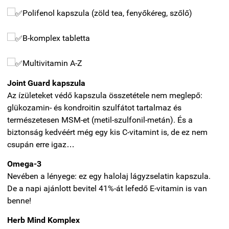
Polifenol kapszula (zöld tea, fenyőkéreg, szőlő)
B-komplex tabletta
Multivitamin A-Z
Joint Guard kapszula
Az ízületeket védő kapszula összetétele nem meglepő:
glükozamin- és kondroitin szulfátot tartalmaz és
természetesen MSM-et (metil-szulfonil-metán). És a
biztonság kedvéért még egy kis C-vitamint is, de ez nem
csupán erre igaz…
Omega-3
Nevében a lényege: ez egy halolaj lágyzselatin kapszula.
De a napi ajánlott bevitel 41%-át lefedő E-vitamin is van
benne!
Herb Mind Komplex