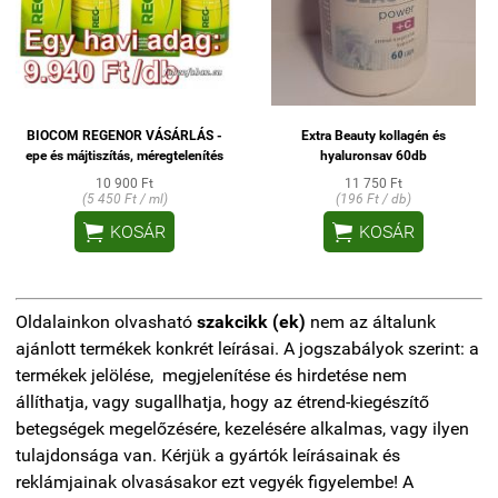
BIOCOM REGENOR VÁSÁRLÁS -
Extra Beauty kollagén és
epe és májtiszítás, méregtelenítés
hyaluronsav 60db
10 900 Ft
11 750 Ft
(5 450 Ft / ml)
(196 Ft / db)


KOSÁR
KOSÁR
Oldalainkon olvasható
szakcikk (ek)
nem az általunk
ajánlott termékek konkrét leírásai. A jogszabályok szerint: a
termékek jelölése, megjelenítése és hirdetése nem
állíthatja, vagy sugallhatja, hogy az étrend-kiegészítő
betegségek megelőzésére, kezelésére alkalmas, vagy ilyen
tulajdonsága van. Kérjük a gyártók leírásainak és
reklámjainak olvasásakor ezt vegyék figyelembe! A