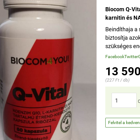
Biocom Q-Vita
karnitin és N
Beindíthaja a 
biztosítja a
szükséges ene
Facebook
Twitter
13 590
(227 Ft / db)
Felvitel a kedve