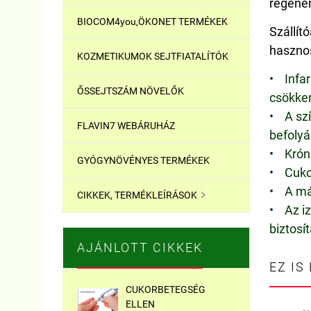
regener
BIOCOM4you,ÖKONET TERMÉKEK
Szállít
hasznos
KOZMETIKUMOK SEJTFIATALÍTÓK
• Infar
ŐSSEJTSZÁM NÖVELŐK
csökke
• A szí
FLAVIN7 WEBÁRUHÁZ
befolyá
• Króni
GYÓGYNÖVÉNYES TERMÉKEK
• Cukor
• A má
CIKKEK, TERMÉKLEÍRÁSOK

• Az iz
biztosí
AJÁNLOTT CIKKEK
EZ IS
CUKORBETEGSÉG
ELLEN