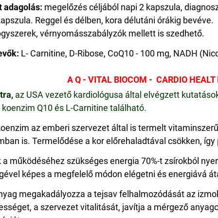
t adagolás:
megelőzés céljából napi 2 kapszula, diagnosz
kapszula. Reggel és délben, kora délutáni órákig bevéve.
gyszerek, vérnyomásszabályzók mellett is szedhető.
evők:
L- Carnitine, D-Ribose, CoQ10 - 100 mg, NADH (Nic
A Q - VITAL BIOCOM - CARDIO HEALT 
tra,
az USA vezető kardiológusa által elvégzett kutatások
, koenzim Q10 és L-Carnitine található.
oenzim az emberi szervezet által is termelt vitaminszerű
mban is. Termelődése a kor előrehaladtával csökken, így 
 a működéséhez szükséges energia 70%-t zsírokból nyeri
gével képes a megfelelő módon elégetni és energiává áta
nyag megakadályozza a tejsav felhalmozódását az izmokb
ességet, a szervezet vitalitását, javítja a mérgező anyagc