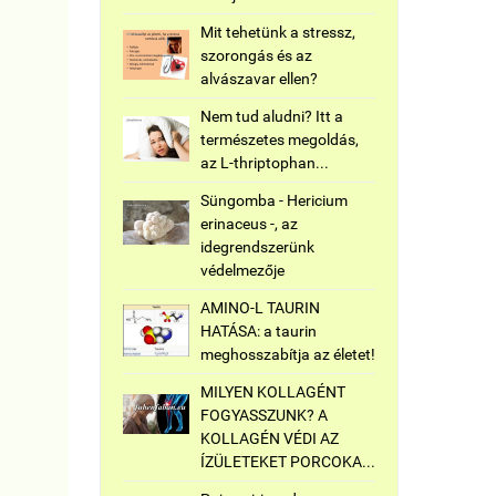
Mit tehetünk a stressz,
szorongás és az
alvászavar ellen?
Nem tud aludni? Itt a
természetes megoldás,
az L-thriptophan...
Süngomba - Hericium
erinaceus -, az
idegrendszerünk
védelmezője
AMINO-L TAURIN
HATÁSA: a taurin
meghosszabítja az életet!
MILYEN KOLLAGÉNT
FOGYASSZUNK? A
KOLLAGÉN VÉDI AZ
ÍZÜLETEKET PORCOKA...