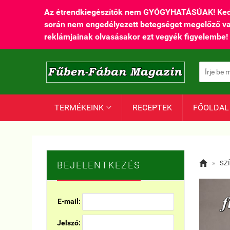
Az étrendkiegészítők nem GYÓGYHATÁSÚAK! Kedvez
során nem engedélyezett betegséget megelőző vagy g
reklámjainak olvasásakor ezt vegyék figyelembe!
TERMÉKEINK
RECEPTEK
FŐOLDAL


»
SZ
BEJELENTKEZÉS
E-mail:
Jelszó: