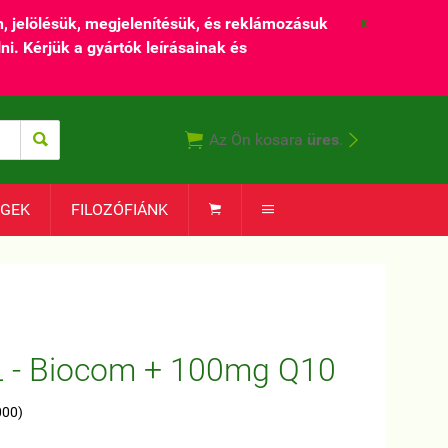
 jelölésük, megjelenítésük, és reklámozásuk
X
ni. Kérjük a gyártók leírásainak és



Az Ön kosara
üres
.
ÉGEK
FILOZÓFIÁNK


L - Biocom + 100mg Q10
000)