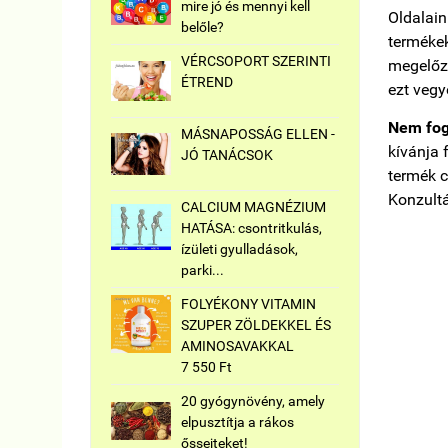
mire jó és mennyi kell
Oldalai
belőle?
termékek
VÉRCSOPORT SZERINTI
megelőzé
ÉTREND
ezt vegy
Nem fog
MÁSNAPOSSÁG ELLEN -
kívánja 
JÓ TANÁCSOK
termék c
Konzultá
CALCIUM MAGNÉZIUM
HATÁSA: csontritkulás,
ízületi gyulladások,
parki...
FOLYÉKONY VITAMIN
SZUPER ZÖLDEKKEL ÉS
AMINOSAVAKKAL
7 550 Ft
20 gyógynövény, amely
elpusztítja a rákos
őssejteket!