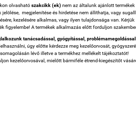
nkon olvasható
szakcikk (ek)
nem az általunk ajánlott termékek k
 jelölése, megjelenítése és hirdetése nem állíthatja, vagy sugal
sére, kezelésére alkalmas, vagy ilyen tulajdonsága van. Kérjük
ék figyelembe! A termékek alkalmazás előtt forduljon szakembe
lalkozunk tanácsadással, gyógyítással, problémamegoldással
felhasználni, úgy előtte kérdezze meg kezelőorvosát, gyógyszer
somagolásán lévő illetve a termékhez mellékelt tájékoztatót!
ljon kezelőorvosával, mielőtt bármiféle étrend-kiegészítőt vásár