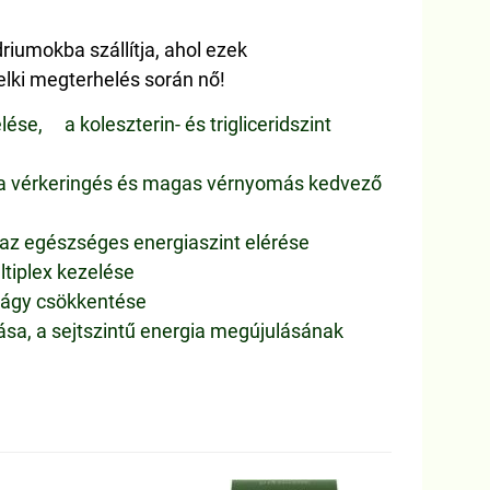
riumokba szállítja, ahol ezek
elki megterhelés során nő!
se, a koleszterin- és trigliceridszint
, a vérkeringés és magas vérnyomás kedvező
, az egészséges energiaszint elérése
tiplex kezelése
vágy csökkentése
a, a sejtszintű energia megújulásának