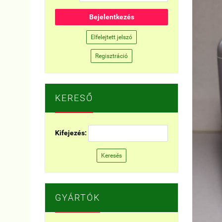
Bejelentkezés
Elfelejtett jelszó
Regisztráció
KERESŐ
Kifejezés:
Keresés
GYÁRTÓK