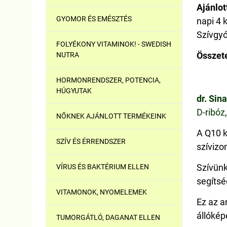
Ajánlot
GYOMOR ÉS EMÉSZTÉS
napi 4 
Szívgyó
FOLYÉKONY VITAMINOK! - SWEDISH
Összet
NUTRA
HORMONRENDSZER, POTENCIA,
HÚGYUTAK
dr. Sina
D-ribóz
NŐKNEK AJÁNLOTT TERMÉKEINK
A Q10 k
SZÍV ÉS ÉRRENDSZER
szívizo
Szívünk
VÍRUS ÉS BAKTÉRIUM ELLEN
segítsé
VITAMONOK, NYOMELEMEK
Ez az a
állókép
TUMORGÁTLÓ, DAGANAT ELLEN