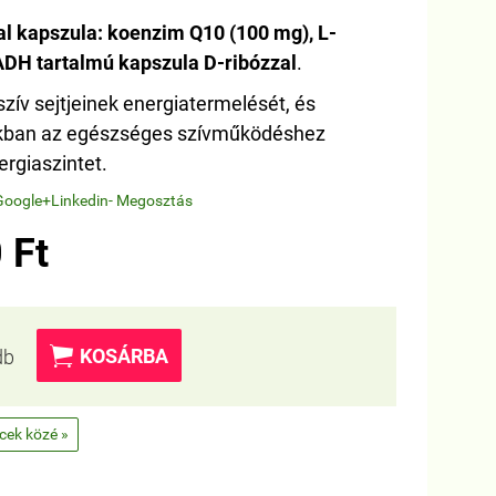
l kapszula: koenzim Q10 (100 mg), L-
ADH tartalmú kapszula D-ribózzal
.
szív sejtjeinek energiatermelését, és
zokban az egészséges szívműködéshez
rgiaszintet.
Google+
Linkedin
- Megosztás
 Ft

KOSÁRBA
db
ncek közé »