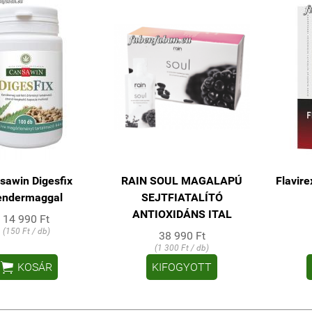
sawin Digesfix
RAIN SOUL MAGALAPÚ
Flavire
endermaggal
SEJTFIATALÍTÓ
ANTIOXIDÁNS ITAL
14 990 Ft
(150 Ft / db)
38 990 Ft
(1 300 Ft / db)

KOSÁR
KIFOGYOTT