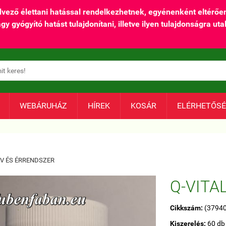
ő élettani hatással rendelkezhetnek, egyénenként eltérően,
yógyító hatást tulajdonítani, illetve ilyen tulajdonságra utal
WEBÁRUHÁZ
HÍREK
KOSÁR
ELÉRHETŐS
ÍV ÉS ÉRRENDSZER
Q-VITA
Cikkszám:
(3794
Kiszerelés:
60 db