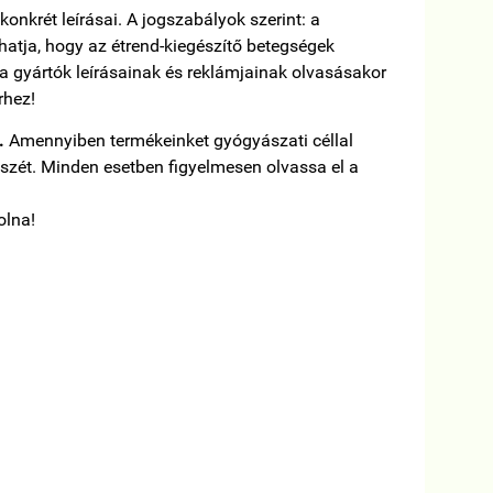
onkrét leírásai. A jogszabályok szerint: a
lhatja, hogy az étrend-kiegészítő betegségek
 a gyártók leírásainak és reklámjainak olvasásakor
rhez!
.
Amennyiben termékeinket gyógyászati céllal
észét. Minden esetben figyelmesen olvassa el a
olna!