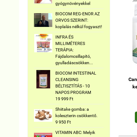
gyógynövényekkel
BIOCOM REG-ENOR AZ
ORVOS SZERINT:
koplalás nélkül fogyaszt!
INFRA ÉS
MILLIMÉTERES
TERÁPIA:
Fájdalomcsillapító,
gyulladáscsökken...
BIOCOM INTESTINAL
Can
CLEANSING
BÉLTISZTÍTÁS - 10
k
NAPOS PROGRAM
19 999 Ft
Shiitake gomba: a
koleszterin csökkentő.
9 950 Ft
VITAMIN ABC: Melyik