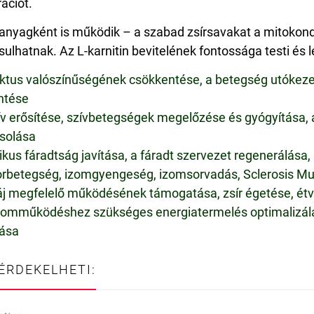
ációt.
óanyagként is működik – a szabad zsírsavakat a mitokond
ulhatnak. Az L-karnitin bevitelének fontossága testi és l
ktus valószínűségének csökkentése, a betegség utókezelé
ntése
v erősítése, szívbetegségek megelőzése és gyógyítása
solása
kus fáradtság javítása, a fáradt szervezet regenerálása
betegség, izomgyengeség, izomsorvadás, Sclerosis Mul
j megfelelő működésének támogatása, zsír égetése, ét
omműködéshez szükséges energiatermelés optimalizálás
tása
 ÉRDEKELHETI: