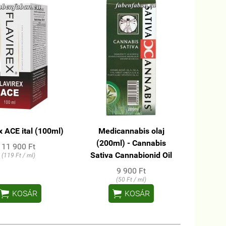
x ACE ital (100ml)
Medicannabis olaj
(200ml) - Cannabis
11 900 Ft
Sativa Cannabionid Oil
(119 Ft / ml)
9 900 Ft
(50 Ft / ml)


KOSÁR
KOSÁR