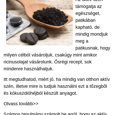
támogatja az
egészséget,
patikában
kapható, de
mindig mondjuk
meg a
patikusnak, hogy
milyen célból vásároljuk, csakúgy mint amikor
ricinusolajat vásárolunk. Ősrégi recept,
sok
mindenre használhatjuk.
Itt megtudhatod, miért jó, ha mindig van otthon aktív
szén, illetve mire is tudjuk használni ezt a tőzegből
és kókuszdióhéjból készült anyagot.
Olvass tovább>>
Számos tanulmány számolt be arról, hogy az aktív