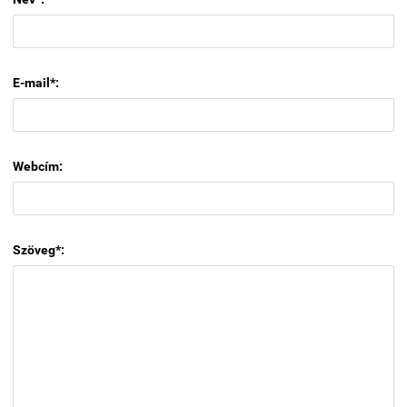
E-mail*:
Webcím:
Szöveg*: