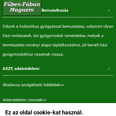
Bemutatkozás

Célunk a holisztikus gyógyászat bemutatása, valamint olyan
házi módszerek, ősi gyógymódok ismertetése, melyek a
természetes növényi alapú táplálkozáshoz, jól bevált házi
gyógymódokhoz vezetnek vissza.
ASZF, adatvédelem:

Általános szolgáltatói feltételek>>
Adatvédelem, coociek>>
Ez az oldal cookie-kat használ.
Elérhetőségek: