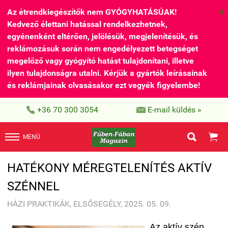
Az étrendkiegészítők nem GYÓGYHATÁSÚAK!
X
Kedvező élettani hatással rendelkezhetnek,
egyénenként eltérően, jelölésük, megjelenítésük, és
reklámozásuk során nem engedélyezett betegséget
megelőző vagy gyógyító hatást tulajdonítani, illetve
ilyen tulajdonságra utalni. Kérjük a gyártók leírásainak
és reklámjainak olvasásakor ezt vegyék figyelembe!


+36 70 300 3054
E-mail küldés »


MENÜ
HATÉKONY MÉREGTELENÍTÉS AKTÍV
SZÉNNEL
HÁZI PRAKTIKÁK, ELSŐSEGÉLY, 2025. 05. 09.
Az aktív szén