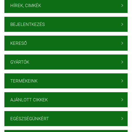
HÍREK, CIMKÉK

BEJELENTKEZÉS

KERESŐ

GYÁRTÓK

TERMÉKEINK

AJÁNLOTT CIKKEK

EGÉSZSÉGÜNKÉRT
