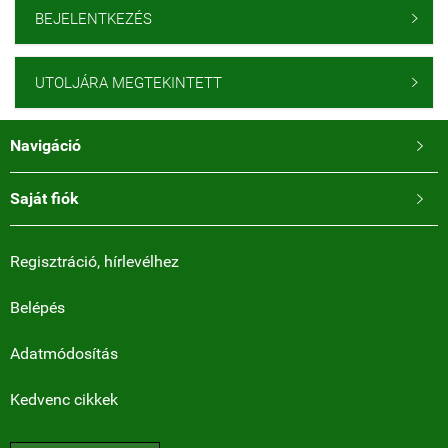
BEJELENTKEZÉS

UTOLJÁRA MEGTEKINTETT

Navigáció

Saját fiók

Regisztráció, hírlevélhez
Belépés
Adatmódosítás
Kedvenc cikkek