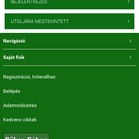
BEJELENTKEZÉS

UTOLJÁRA MEGTEKINTETT

Navigáció

Saját fiók

Regisztráció, hírlevélhez
Belépés
Adatmódosítás
Kedvenc cikkek