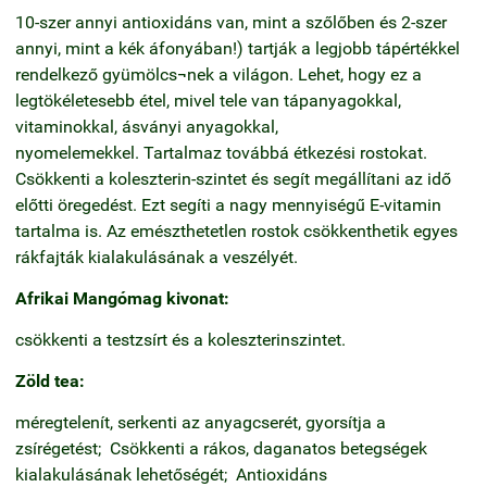
10-szer annyi antioxidáns van, mint a szőlőben és 2-szer
annyi, mint a kék áfonyában!) tartják a legjobb tápértékkel
rendelkező gyümölcs¬nek a világon. Lehet, hogy ez a
legtökéletesebb étel, mivel tele van tápanyagokkal,
vitaminokkal, ásványi anyagokkal,
nyomelemekkel. Tartalmaz továbbá étkezési rostokat.
Csökkenti a koleszterin-szintet és segít megállítani az idő
előtti öregedést. Ezt segíti a nagy mennyiségű E-vitamin
tartalma is. Az emészthetetlen rostok csökkenthetik egyes
rákfajták kialakulásának a veszélyét.
Afrikai Mangómag kivonat:
csökkenti a testzsírt és a koleszterinszintet.
Zöld tea:
méregtelenít, serkenti az anyagcserét, gyorsítja a
zsírégetést; Csökkenti a rákos, daganatos betegségek
kialakulásának lehetőségét; Antioxidáns