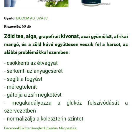
Gyártó:
BIOCOM AG. SVÁJC
Kiszerelés:
60 db
Zöld tea, alga,
kivonat,
s,
grapefruit
acai gyümölc
afrikai
mangó, és a zöld kávé együttesen veszik fel a harcot, az
alábbi problémákkal szemben:
- csökkenti az étvágyat
- serkenti az anyagcserét
- segíti a fogyást
- méregtelenít
- gátolja a zsírmegkötést
- megakadályozza a glükóz felszívódását a
szervezetben
- normalizálja a koleszterin szintet
Facebook
Twitter
Google+
Linkedin
- Megosztás