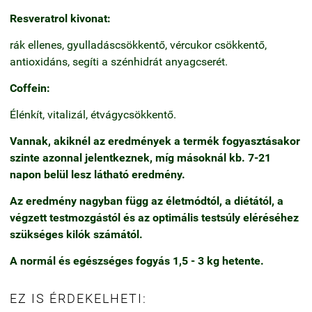
Resveratrol kivonat:
rák ellenes, gyulladáscsökkentő, vércukor csökkentő,
antioxidáns, segíti a szénhidrát anyagcserét.
Coffein:
Élénkít, vitalizál, étvágycsökkentő.
Vannak, akiknél az eredmények a termék fogyasztásakor
szinte azonnal jelentkeznek, míg másoknál kb. 7-21
napon belül lesz látható eredmény.
Az eredmény nagyban függ az életmódtól, a diétától, a
végzett testmozgástól és az optimális testsúly eléréséhez
szükséges kilók számától.
A normál és egészséges fogyás 1,5 - 3 kg hetente.
EZ IS ÉRDEKELHETI: