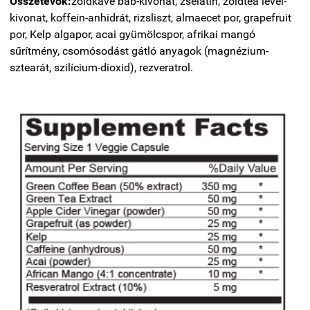
Összetevők:
zöldkávé bab-kivonat, zselatin, zöldtea levél-
kivonat, koffein-anhidrát, rizsliszt, almaecet por, grapefruit
por, Kelp algapor, acai gyümölcspor, afrikai mangó
sűrítmény, csomósodást gátló anyagok (magnézium-
sztearát, szilícium-dioxid), rezveratrol.