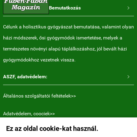
Bemutatkozás

Célunk a holisztikus gyógyászat bemutatása, valamint olyan
házi módszerek, ősi gyógymódok ismertetése, melyek a
természetes növényi alapú táplálkozáshoz, jól bevált házi
gyógymódokhoz vezetnek vissza.
ASZF, adatvédelem:

Általános szolgáltatói feltételek>>
Adatvédelem, coociek>>
Ez az oldal cookie-kat használ.
Elérhetőségek: