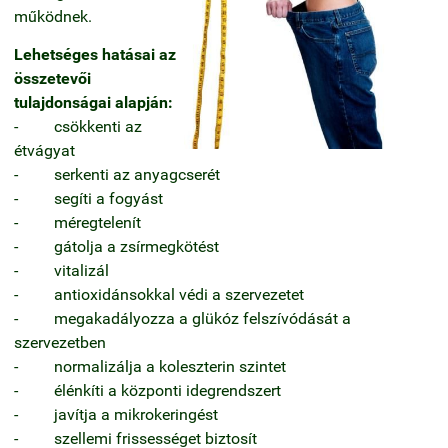
működnek.
Lehetséges hatásai az
összetevői
tulajdonságai alapján:
- csökkenti az
étvágyat
- serkenti az anyagcserét
- segíti a fogyást
- méregtelenít
- gátolja a zsírmegkötést
- vitalizál
- antioxidánsokkal védi a szervezetet
- megakadályozza a glükóz felszívódását a
szervezetben
- normalizálja a koleszterin szintet
- élénkíti a központi idegrendszert
- javítja a mikrokeringést
- szellemi frissességet biztosít