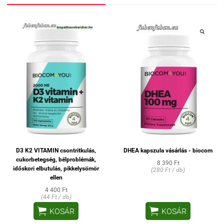
D3 K2 VITAMIN csontritkulás,
DHEA kapszula vásárlás - biocom
cukorbetegség, bélproblémák,
8 390 Ft
időskori elbutulás, pikkelysömör
(280 Ft / db)
ellen
4 400 Ft
(44 Ft / db)


KOSÁR
KOSÁR