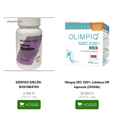
SZERVES SZELÉN -
Olimpiq SXC 200% Jubileum DR
BIOCOM4YOU
kapszula (2X60db)
6 990 Ft
38 900 Ft
(78 Ft / db)
(324 Ft / db)


KOSÁR
KOSÁR