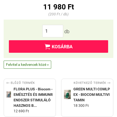
11 980 Ft
(200 Ft / db)
db

KOSÁRBA
Felvitel a kedvencek közé »


KÖVETKEZŐ TERMÉK
ELŐZŐ TERMÉK
FLORA PLUS - Biocom -
GREEN MULTI COMLP
EMÉSZTÉS ÉS IMMUNR
EX - BIOCOM MULTIVI
ENDSZER STIMULÁLÓ
TAMIN
HASZNOS B...
18 300 Ft
12 690 Ft