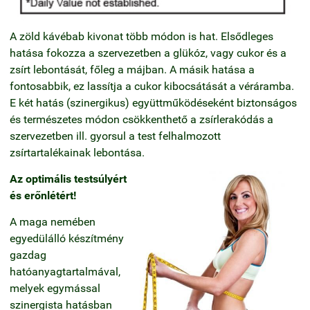
A zöld kávébab kivonat több módon is hat. Elsődleges
hatása fokozza a szervezetben a glükóz, vagy cukor és a
zsírt lebontását, főleg a májban. A másik hatása a
fontosabbik, ez lassítja a cukor kibocsátását a véráramba.
E két hatás (szinergikus) együttműködéseként biztonságos
és természetes módon csökkenthető a zsírlerakódás a
szervezetben ill. gyorsul a test felhalmozott
zsírtartalékainak lebontása.
Az optimális testsúlyért
és erőnlétért!
A maga nemében
egyedülálló készítmény
gazdag
hatóanyagtartalmával,
melyek egymással
szinergista hatásban