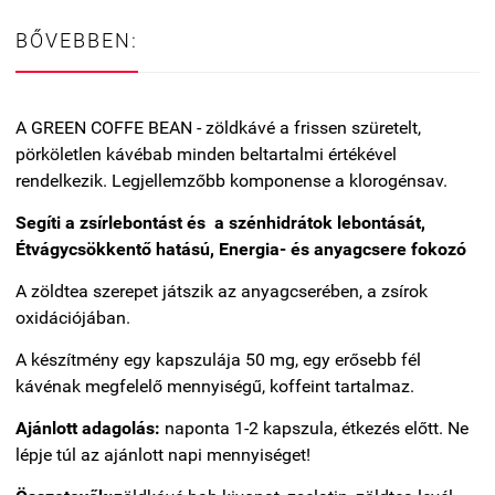
BŐVEBBEN:
A GREEN COFFE BEAN - zöldkávé a frissen szüretelt,
pörköletlen kávébab minden beltartalmi értékével
rendelkezik. Legjellemzőbb komponense a klorogénsav.
Segíti a zsírlebontást és a szénhidrátok lebontását,
Étvágycsökkentő hatású, Energia- és anyagcsere fokozó
A zöldtea szerepet játszik az anyagcserében, a zsírok
oxidációjában.
A készítmény egy kapszulája 50 mg, egy erősebb fél
kávénak megfelelő mennyiségű, koffeint tartalmaz.
Ajánlott adagolás:
naponta 1-2 kapszula, étkezés előtt. Ne
lépje túl az
ajánlott napi mennyiséget!