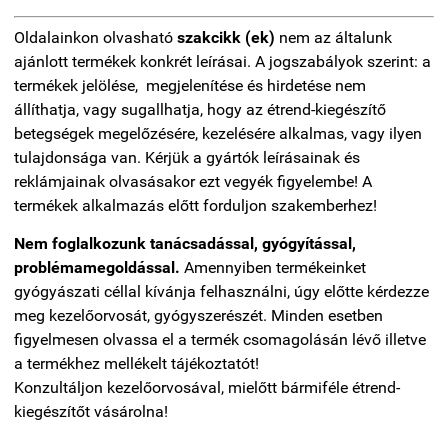
Oldalainkon olvasható
szakcikk (ek)
nem az általunk
ajánlott termékek konkrét leírásai. A jogszabályok szerint: a
termékek jelölése, megjelenítése és hirdetése nem
állíthatja, vagy sugallhatja, hogy az étrend-kiegészítő
betegségek megelőzésére, kezelésére alkalmas, vagy ilyen
tulajdonsága van. Kérjük a gyártók leírásainak és
reklámjainak olvasásakor ezt vegyék figyelembe! A
termékek alkalmazás előtt forduljon szakemberhez!
Nem foglalkozunk tanácsadással, gyógyítással,
problémamegoldással.
Amennyiben termékeinket
gyógyászati céllal kívánja felhasználni, úgy előtte kérdezze
meg kezelőorvosát, gyógyszerészét. Minden esetben
figyelmesen olvassa el a termék csomagolásán lévő illetve
a termékhez mellékelt tájékoztatót!
Konzultáljon kezelőorvosával, mielőtt bármiféle étrend-
kiegészítőt vásárolna!