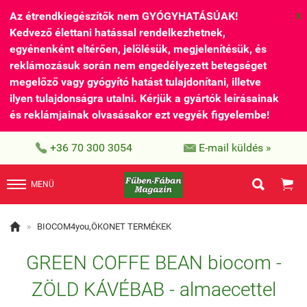
Az étrendkiegészítők nem GYÓGYHATÁSÚAK!
X
Kedvező élettani hatással rendelkezhetnek,
egyénenként eltérően, jelölésük, megjelenítésük, és
reklámozásuk során nem engedélyezett betegséget
megelőző vagy gyógyító hatást tulajdonítani, illetve
ilyen tulajdonságra utalni. Kérjük a gyártók leírásainak
és reklámjainak olvasásakor ezt vegyék figyelembe!


+36 70 300 3054
E-mail küldés »


MENÜ

»
BIOCOM4you,ÖKONET TERMÉKEK
GREEN COFFE BEAN biocom -
ZÖLD KÁVÉBAB - almaecettel